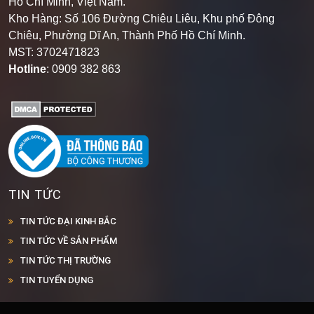
Hồ Chí Minh, Việt Nam.
Kho Hàng: Số 106 Đường Chiêu Liêu, Khu phố Đông
Chiêu, Phường Dĩ An, Thành Phố Hồ Chí Minh
.
MST: 3702471823
Hotline
: 0909 382 863
TIN TỨC
TIN TỨC ĐẠI KINH BẮC
TIN TỨC VỀ SẢN PHẨM
TIN TỨC THỊ TRƯỜNG
TIN TUYỂN DỤNG