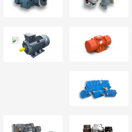
Trục Vít
Mô tơ rung - Đầm
Mô Tơ Điện 3 pha
rung
Hộp Giảm Tốc Công
Nghiệp Nặng
Mô Tơ Giảm Tốc R-F-K-
Khớp nối - Phụ Kiện &