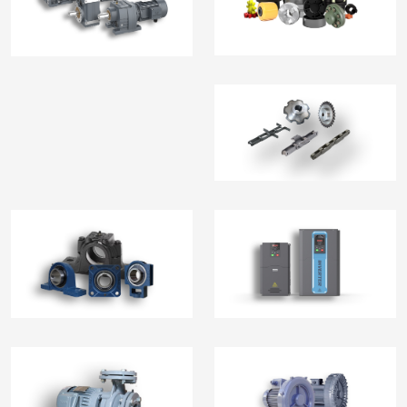
S
Linh Kiện
Nhông Xích
Gối Đỡ
Biến Tần Inverter
Bơm Nước-Bơm Định
Máy Thổi Khí