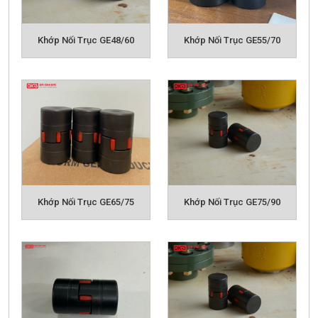
Khớp nối là một thiết bị cơ khí trung gian được dùng
để kết nối các trục với nhau, làm nhiệm vụ truyền
chuyển động cơ đến trục máy công tác. Bên cạnh đó,
Khớp Nối Trục GE48/60
Khớp Nối Trục GE55/70
khớp nối còn có tác dụng đóng mở các cơ cấu, ngăn
ngừa quá tải hay bù lệch sai tâm giữa các trục. Có rất
nhiều loại khớp nối, mỗi khớp nối được dùng trong
một công đoạn hay đảm nhiệm một nhiệm vụ khác
nhau tùy theo nhu cầu của doanh nghiệp. Và các loại
khớp nối này chủ yếu được ứng dụng trong các lĩnh
vực như: Máy khuấy, quạt công nghiệp, băng chuyền
băng tải, các loại bơm rời., máy xi mạ, ...
Quý khách hàng có thể tham khảo các model/size
Khớp Nối Trục GE65/75
Khớp Nối Trục GE75/90
khớp nối GE chi tiết dưới đây để lựa chọn cho mình
đúng loại phù hợp với ứng dụng hoặc có thể liên hệ
ngay
Hotline, Email
của chúng tôi hoặc gửi mail để
được đội ngũ kỹ thuật tư vấn báo giá ưu đãi nhất
Sản phẩm liên quan:
KHỚP NỐI BULONG FCL
KHỚP NỐI JAW