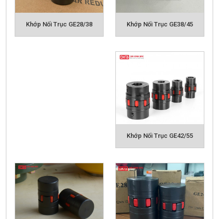
Khớp Nối Trục GE38/45
Khớp Nối Trục GE28/38
Catalog khớp nối GE
Ưu điểm của khớp nối GE:
- Dễ dàng tháo rời: Khớp nối đơn giản trong cấu trúc
và dễ dàng để lắp ráp và tháo rời.
- Hấp thụ sốc đệm: Khớp nối có đặc điểm của đệm và
giảm xóc có khả năng bù đắp trục bù.
- Chống ăn mòn trong môi trường ẩm ướt
Khớp Nối Trục GE42/55
- Ma sát thấp khi quay với tốc độ cao
- Chịu mài mòn khi va chạm
- Ngăn ngừa quá tải
- Giảm tải trọng động
- Bù sai lệch tâm giữa các trục