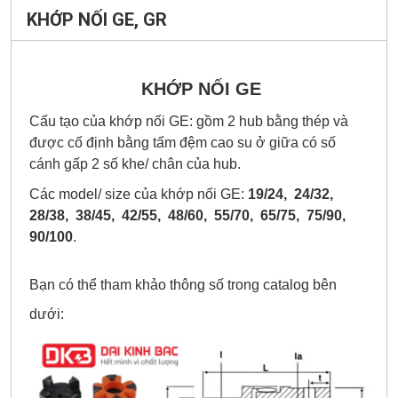
KHỚP NỐI GE, GR
KHỚP NỐI GE
Cấu tạo của khớp nối GE: gồm 2 hub bằng thép và
được cố định bằng tấm đệm cao su ở giữa có số
cánh gấp 2 số khe/ chân của hub.
Các model/ size của khớp nối GE:
19/24, 24/32,
28/38, 38/45, 42/55, 48/60, 55/70, 65/75, 75/90,
90/100
.
Bạn có thể tham khảo thông số trong catalog bên
dưới: