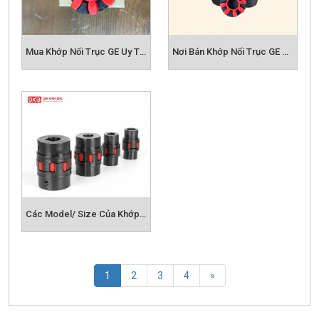
Mua Khớp Nối Trục GE Uy Tín Ở Đâu?
Nơi Bán Khớp Nối Trục GE Uy Tín
Các Model/ Size Của Khớp Nối Trục GE
(current)
1
2
3
4
»