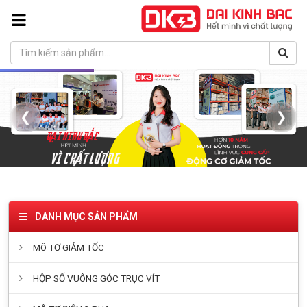
❮
❯
DANH MỤC SẢN PHẨM
MÔ TƠ GIẢM TỐC
HỘP SỐ VUÔNG GÓC TRỤC VÍT