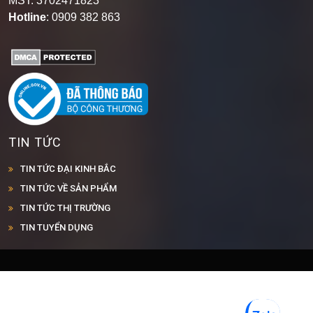
MST: 3702471823
Hotline
: 0909 382 863
TIN TỨC
TIN TỨC ĐẠI KINH BẮC
TIN TỨC VỀ SẢN PHẨM
TIN TỨC THỊ TRƯỜNG
TIN TUYỂN DỤNG