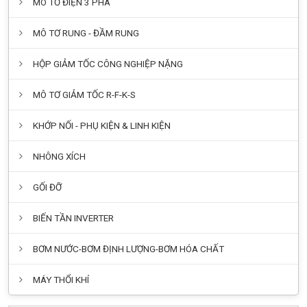
MÔ TƠ ĐIỆN 3 PHA
MÔ TƠ RUNG - ĐẦM RUNG
HỘP GIẢM TỐC CÔNG NGHIỆP NẶNG
MÔ TƠ GIẢM TỐC R-F-K-S
KHỚP NỐI - PHỤ KIỆN & LINH KIỆN
NHÔNG XÍCH
GỐI ĐỠ
BIẾN TẦN INVERTER
BƠM NƯỚC-BƠM ĐỊNH LƯỢNG-BƠM HÓA CHẤT
MÁY THỔI KHÍ