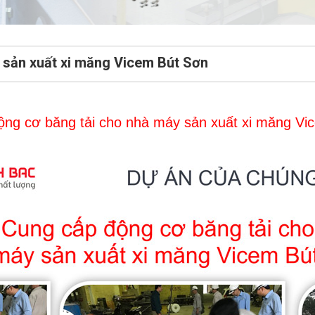
 sản xuất xi măng Vicem Bút Sơn
ộng
cơ
băng
tải
cho
nhà
máy
sản
xuất
xi
măng
Vi