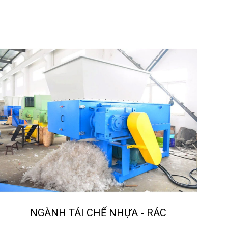
NGÀNH TÁI CHẾ NHỰA - RÁC
ĐỘNG C