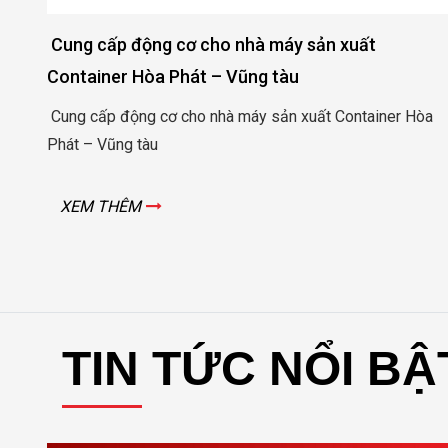
ung cấp động cơ cho nhà máy sản xuất
Động
ntainer Hòa Phát – Vũng tàu
Quản
ng cấp động cơ cho nhà máy sản xuất Container Hòa
Động 
át – Vũng tàu
XE
XEM THÊM
TIN TỨC NỔI BẬ