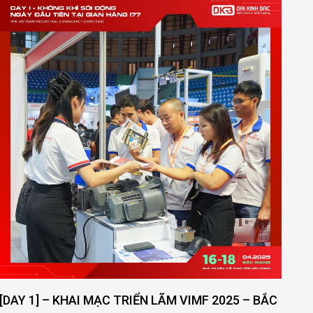
CÁCH P
NHẤT
XEM T
 1] – KHAI MẠC TRIỂN LÃM VIMF 2025 – BẮC