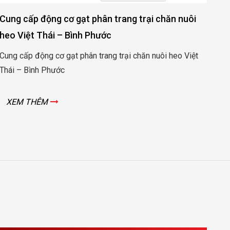
Cung cấp đ
p động cơ gạt phân trang trại chăn nuôi
xi măng Vi
t Thái – Bình Phước
Cung cấp độn
động cơ gạt phân trang trại chăn nuôi heo Việt
Vicem Bút S
ình Phước
XEM THÊ
HÊM