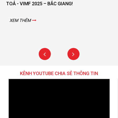
OẢ - VIMF 2025 – BẮC GIANG!
GIAN
XEM THÊM
XE
KÊNH YOUTUBE CHIA SẺ THÔNG TIN