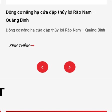
Cung cấ
 cơ nâng hạ cửa đập thủy lợi Rào Nam –
heo Việ
g Bình
Cung cấp 
cơ nâng hạ cửa đập thủy lợi Rào Nam – Quảng Bình
Thái – B
M THÊM
XEM T
T