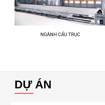
NGÀNH CẨU TRỤC
NGÀ
DỰ ÁN