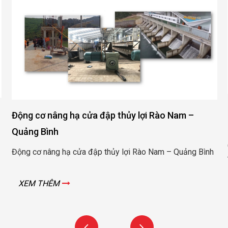
Cung cấp đ
 nâng hạ cửa đập thủy lợi Rào Nam –
heo Việt T
Bình
Cung cấp độn
nâng hạ cửa đập thủy lợi Rào Nam – Quảng Bình
Thái – Bình
THÊM
XEM THÊ