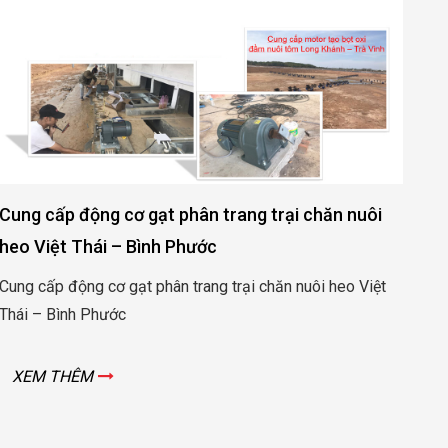
Cung cấp độn
ộng cơ gạt phân trang trại chăn nuôi
xi măng Vice
hái – Bình Phước
Cung cấp động 
g cơ gạt phân trang trại chăn nuôi heo Việt
Vicem Bút Sơn
 Phước
XEM THÊM
M