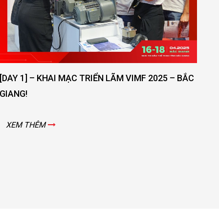
CÁCH PH
NHẤT
XEM T
1] – KHAI MẠC TRIỂN LÃM VIMF 2025 – BẮC
!
 THÊM