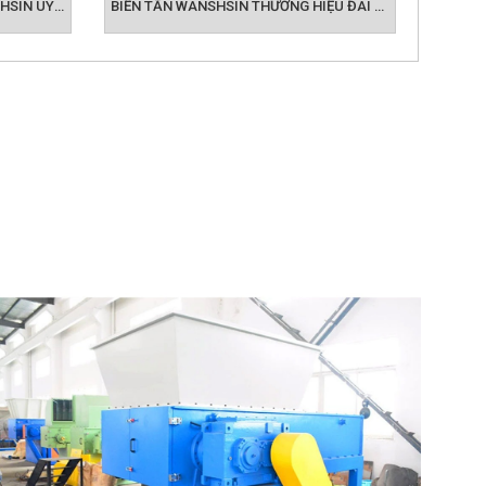
NHÀ CUNG CẤP BIẾN TẦN WANSHSIN UY TÍN
BIẾN TẦN WANSHSIN THƯƠNG HIỆU ĐÀI LOAN