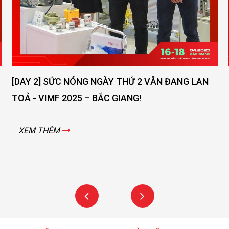
AY 2] SỨC NÓNG NGÀY THỨ 2 VẪN ĐANG LAN
[DAY 
Ả - VIMF 2025 – BẮC GIANG!
GIANG
EM THÊM
XEM