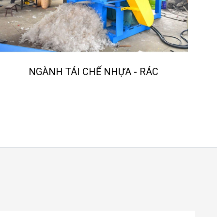
NH TÁI CHẾ NHỰA - RÁC
ĐỘNG CƠ GI
ADF TRONG