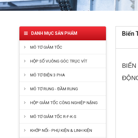
Biến 
DANH MỤC SẢN PHẨM
MÔ TƠ GIẢM TỐC
HỘP SỐ VUÔNG GÓC TRỤC VÍT
BIẾN
MÔ TƠ ĐIỆN 3 PHA
ĐỘN
MÔ TƠ RUNG - ĐẦM RUNG
HỘP GIẢM TỐC CÔNG NGHIỆP NẶNG
MÔ TƠ GIẢM TỐC R-F-K-S
KHỚP NỐI - PHỤ KIỆN & LINH KIỆN