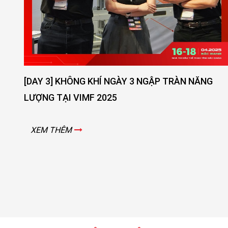
[DAY 3] KHÔNG KHÍ NGÀY 3 NGẬP TRÀN NĂNG
[D
LƯỢNG TẠI VIMF 2025
TO
XEM THÊM
X