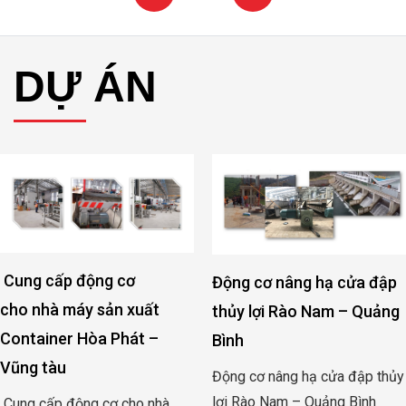
DỰ ÁN
Cung cấp động cơ g
Động cơ nâng hạ cửa đập
phân trang trại chăn
thủy lợi Rào Nam – Quảng
heo Việt Thái – Bình
Bình
Phước
Động cơ nâng hạ cửa đập thủy
Cung cấp động cơ gạt 
lợi Rào Nam – Quảng Bình
à