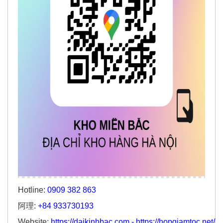
Hotline:
0909 382 863
阿理:
+84 933730193
Website:
https://daikinhbac.com
-
https://hopgiamtoc.net/