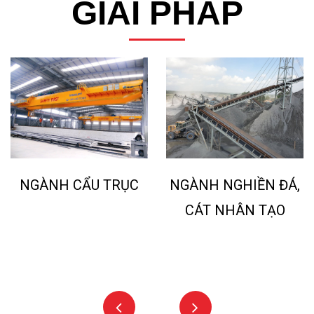
GIẢI PHÁP
ỤC
NGÀNH TÁI CHẾ
NGÀNH NGHIỀN ĐÁ,
NHỰA - RÁC
CÁT NHÂN TẠO