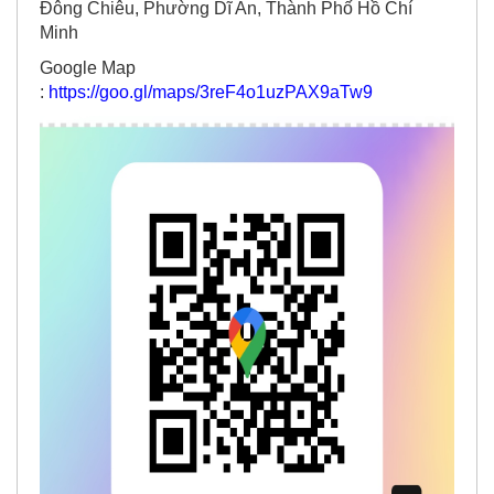
Đông Chiêu, Phường Dĩ An, Thành Phố Hồ Chí
Minh
Google Map
:
https://goo.gl/maps/3reF4o1uzPAX9aTw9