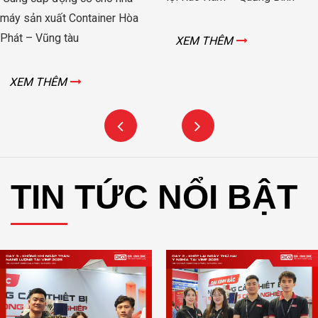
trang trại chăn nuôi heo
òa
Thái – Bình Phước
XEM THÊM
XEM THÊM
TIN TỨC NỔI BẬT