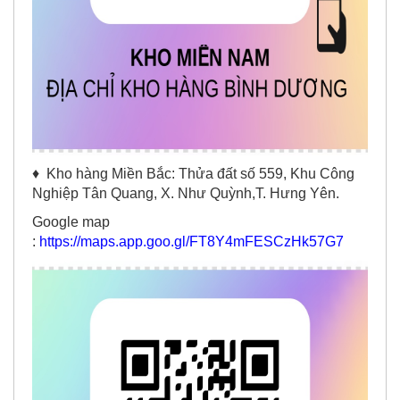
♦
Kho hàng Miền Bắc: Thửa đất số 559, Khu Công
Nghiệp Tân Quang, X. Như Quỳnh,T. Hưng Yên.
Google map
:
https://maps.app.goo.gl/FT8Y4mFESCzHk57G7