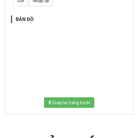
Gửi
Nhập lại
BẢN ĐỒ
Quay lại trang trước