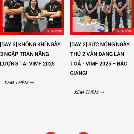
NGÀY
[DAY 2] SỨC NÓNG NGÀY
[DAY 1] – KHAI M
THỨ 2 VẪN ĐANG LAN
LÃM VIMF 2025 –
25
TOẢ - VIMF 2025 – BẮC
GIANG!
GIANG!
XEM THÊM
XEM THÊM