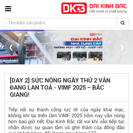
❮
❯
[DAY 2] SỨC NÓNG NGÀY THỨ 2 VẪN
ĐANG LAN TOẢ - VIMF 2025 – BẮC
GIANG!
Tiếp nối sự thành công rực rỡ của ngày khai mạc,
không khí tại triển lãm VIMF 2025 hôm nay vẫn nóng
hơn bao giờ hết. Đại Kinh Bắc rất vui khi vẫn tiếp tục
nhận được sự quan tâm và ghé thăm của đông đảo