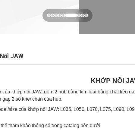
 Nối JAW
KHỚP NỐI J
o của khớp nối JAW: gồm 2 hub bằng kim loại bằng chất liệu g
 gấp 2 số khe/ chân của hub.
el/size của khớp nối JAW: L035, L050, L070, L075, L090, L09
thể tham khảo thông số trong catalog bên dưới: