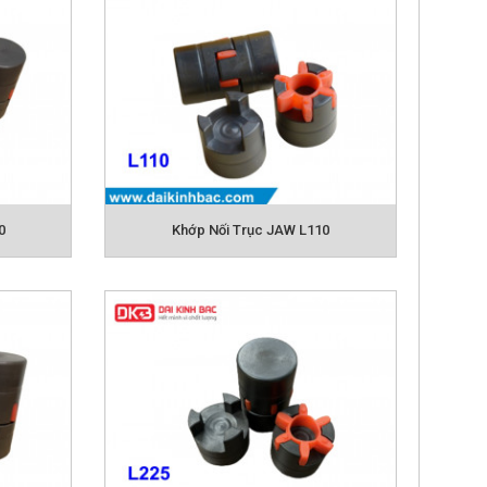
0
Khớp Nối Trục JAW L110
 trục với nhau, làm nhiệm vụ truyền chuyển động cơ
 mở các cơ cấu, ngăn ngừa quá tải hay bù lệch sai
ng trong một công đoạn hay đảm nhiệm một nhiệm vụ
này chủ yếu được ứng dụng trong các lĩnh vực như:
tiết dưới đây để lựa chọn cho mình đúng loại phù
g tôi hoặc gửi mail để được đội ngũ kỹ thuật tư