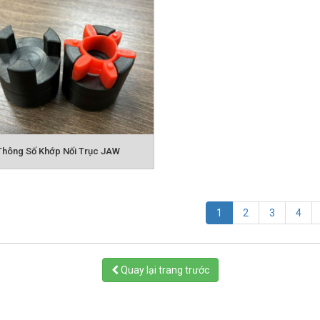
Thông Số Khớp Nối Trục JAW
(current)
1
2
3
4
Quay lại trang trước