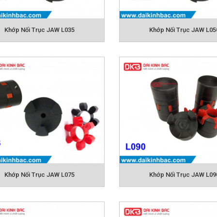
Khớp Nối Trục JAW L035
Khớp Nối Trục JAW L05
Catalog khớp nối JA
Khớp Nối Trục JAW L075
Khớp Nối Trục JAW L09
m của khớp nối JAW:
ng tháo rời: Khớp nối đơn giản trong cấu trúc và dễ dàng để lắp 
hụ sốc đệm: Khớp nối có đặc điểm của đệm và giảm xóc có khả 