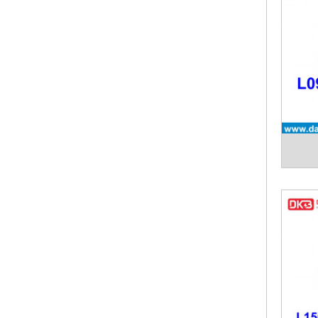
- Chốn
- Ma sá
- Chịu
- Ngăn 
- Giảm 
- Bù sa
Khớp nố
đến tr
tâm giữ
khác n
Máy khu
Quý kh
hợp vớ
vấn báo