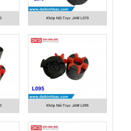
0
Khớp Nối Trục JAW L070
W
0
Khớp Nối Trục JAW L095
ráp và tháo rời.
năng bù đắp trục bù.