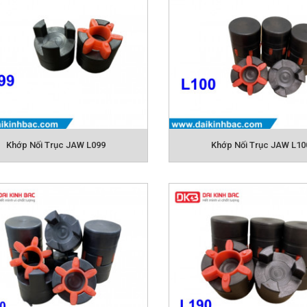
g ăn mòn trong môi trường ẩm ướt
t thấp khi quay với tốc độ cao
 mài mòn khi va chạm
ngừa quá tải
tải trọng động
i lệch tâm giữa các trục
Khớp Nối Trục JAW L099
Khớp Nối Trục JAW L10
i là một thiết bị cơ khí trung gian được dùng để kết nối các
ục máy công tác. Bên cạnh đó, khớp nối còn có tác dụng đóng
a các trục. Có rất nhiều loại khớp nối, mỗi khớp nối được dù
hau tùy theo nhu cầu của doanh nghiệp. Và các loại khớp nối 
ấy, quạt, băng chuyền băng tải, các loại bơm rời, máy xi mạ, ...
ách hàng có thể tham khảo các model/size khớp nối JAW chi 
i ứng dụng hoặc có thể liên hệ ngay
Hotline, Email
của chún
 giá ưu đãi nhất.