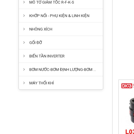
MÔ TƠ GIẢM TỐC R-F-K-S
KHỚP NỐI - PHỤ KIỆN & LINH KIỆN
NHÔNG XÍCH
GỐI ĐỠ
BIẾN TẦN INVERTER
BƠM NƯỚC-BƠM ĐỊNH LƯỢNG-BƠM HÓA CHẤT
MÁY THỔI KHÍ