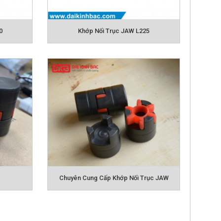
NỐI XÍCH KC
KHỚP NỐI HRC
0
Khớp Nối Trục JAW L225
NỐI MH
W
Chuyên Cung Cấp Khớp Nối Trục JAW