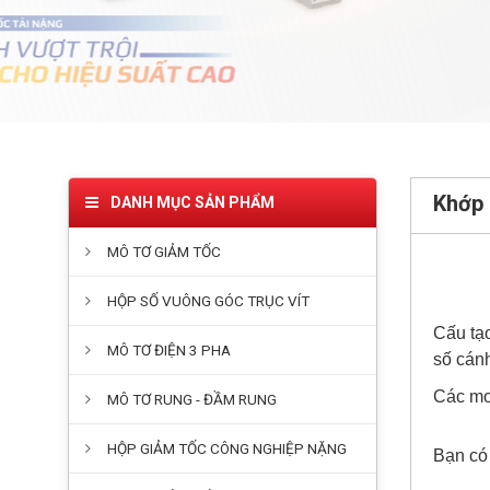
Khớp
DANH MỤC SẢN PHẨM
MÔ TƠ GIẢM TỐC
HỘP SỐ VUÔNG GÓC TRỤC VÍT
Cấu tạ
MÔ TƠ ĐIỆN 3 PHA
số cánh
Các mod
MÔ TƠ RUNG - ĐẦM RUNG
HỘP GIẢM TỐC CÔNG NGHIỆP NẶNG
Bạn có 