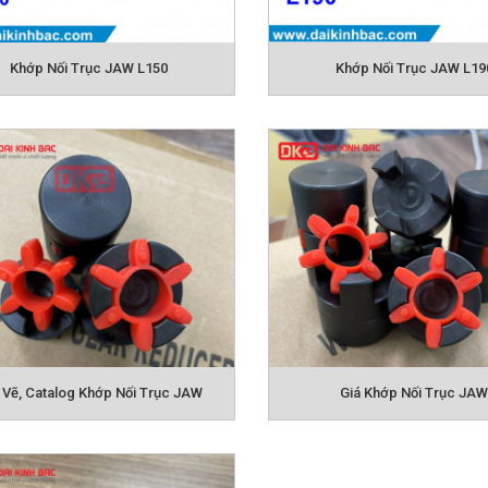
hẩm liên quan:
KHỚP NỐI BULONG FCL
KHỚP NỐI GE
KHỚP 
Khớp Nối Trục JAW L150
Khớp Nối Trục JAW L19
KHỚP NỐI NM
KHỚP 
 Vẽ, Catalog Khớp Nối Trục JAW
Giá Khớp Nối Trục JA