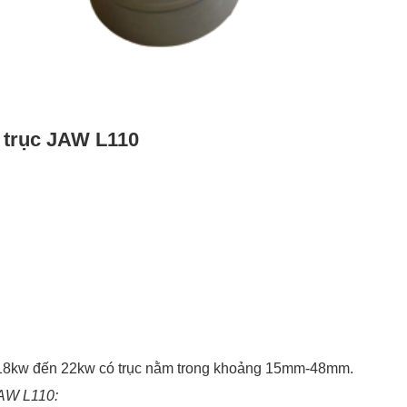
i trục JAW
L110
0.18kw đến 22kw có trục nằm trong khoảng 15mm-48mm.
JAW L110: