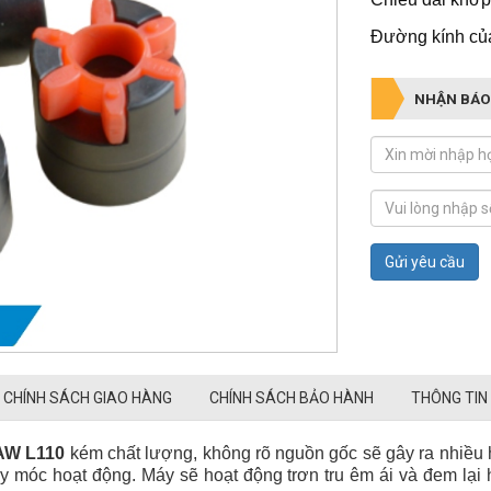
Đường kính củ
NHẬN BÁO
Gửi yêu cầu
CHÍNH SÁCH GIAO HÀNG
CHÍNH SÁCH BẢO HÀNH
THÔNG TIN
W L110
kém chất lượng, không rõ nguồn gốc sẽ gây ra nhiều h
 móc hoạt động. Máy sẽ hoạt động trơn tru êm ái và đem lại h