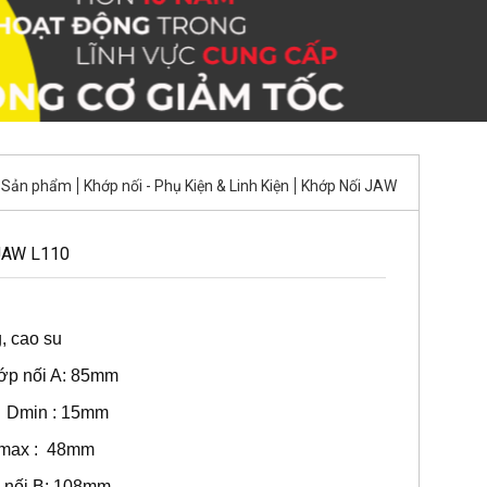
Sản phẩm
Khớp nối - Phụ Kiện & Linh Kiện
Khớp Nối JAW
 JAW L110
g, cao su
ớp nối A: 85mm
ểu Dmin : 15mm
 Dmax : 48mm
 nối B: 108mm