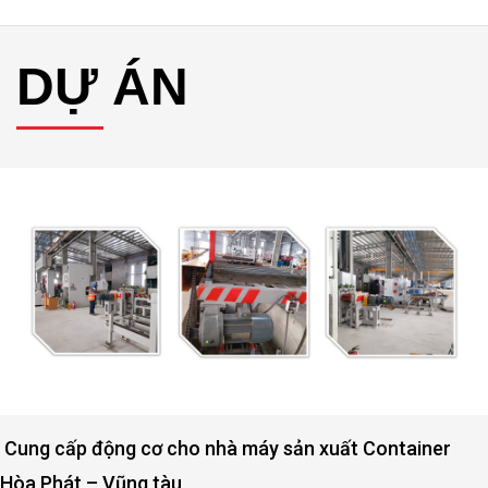
DỰ ÁN
 sản xuất Container
Động cơ nâng hạ cửa đập th