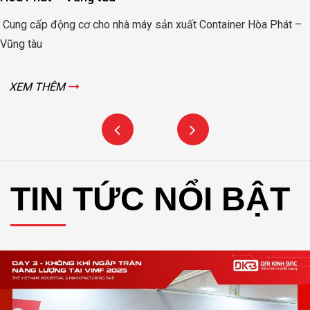
Bình
xuất Container Hòa Phát –
Động cơ nâng hạ cửa đập thủy l
XEM THÊM
TIN TỨC NỔI BẬT