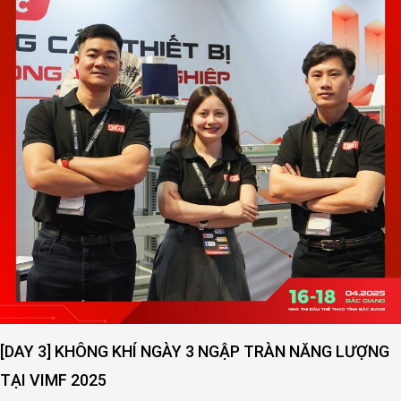
GÀY 3 NGẬP TRÀN NĂNG LƯỢNG
[DAY 2] SỨC NÓNG 
VIMF 2025 – BẮC GI