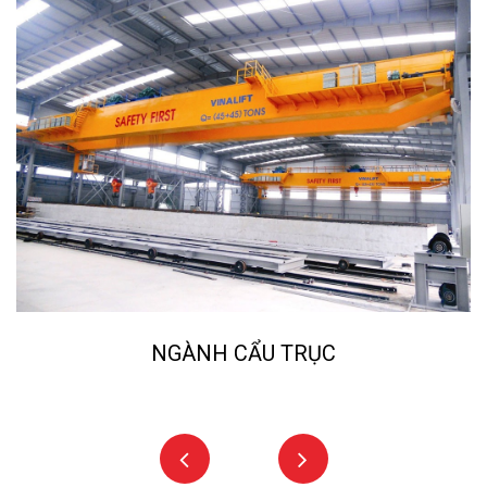
U TRỤC
NGÀNH NGHIỀN ĐÁ,