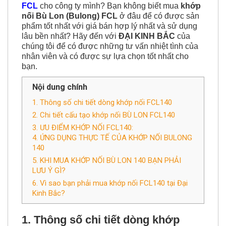
FCL
cho công ty mình? Bạn không biết mua
khớp
nối Bù Lon (Bulong) FCL
ở đâu để có được sản
phẩm tốt nhất với giá bán hợp lý nhất và sử dụng
lâu bền nhất? Hãy đến với
ĐẠI KINH BẮC
của
chúng tôi để có được những tư vấn nhiệt tình của
nhân viên và có được sự lựa chọn tốt nhất cho
bạn.
Nội dung chính
1. Thông số chi tiết dòng khớp nối FCL140
2. Chi tiết cấu tạo khớp nối BÙ LON FCL140
3. ƯU ĐIỂM KHỚP NỐI FCL140:
4. ỨNG DỤNG THỰC TẾ CỦA KHỚP NỐI BULONG
140
5. KHI MUA KHỚP NỐI BÙ LON 140 BẠN PHẢI
LƯU Ý GÌ?
6. Vì sao bạn phải mua khớp nối FCL140 tại Đại
Kinh Bắc?
1. Thông số chi tiết dòng khớp