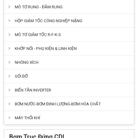
MÔ TƠ RUNG - ĐẦM RUNG
HỘP GIẢM TỐC CÔNG NGHIỆP NẶNG
MÔ TƠ GIẢM TỐC R-F-K-S
KHỚP NỐI - PHỤ KIỆN & LINH KIỆN
NHÔNG XÍCH
GỐI ĐỠ
BIẾN TẦN INVERTER
BƠM NƯỚC-BƠM ĐỊNH LƯỢNG-BƠM HÓA CHẤT
MÁY THỔI KHÍ
Bơm Trục Đứng CDL