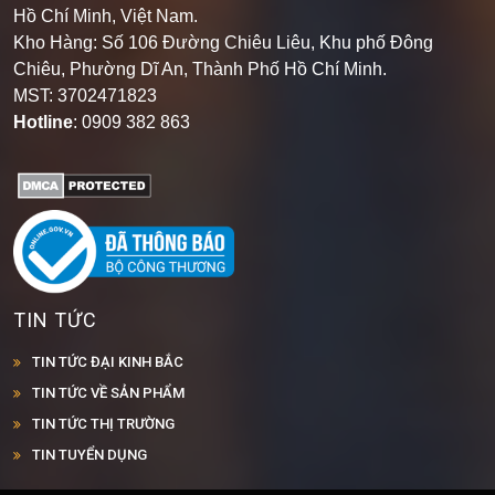
Hồ Chí Minh, Việt Nam.
Kho Hàng: Số 106 Đường Chiêu Liêu, Khu phố Đông
Chiêu, Phường Dĩ An, Thành Phố Hồ Chí Minh
.
MST: 3702471823
Hotline
: 0909 382 863
TIN TỨC
TIN TỨC ĐẠI KINH BẮC
TIN TỨC VỀ SẢN PHẨM
TIN TỨC THỊ TRƯỜNG
TIN TUYỂN DỤNG