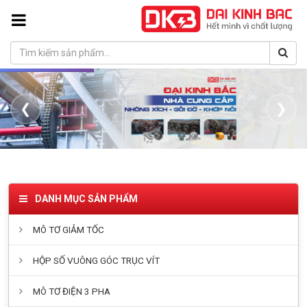
❮
❯
DANH MỤC SẢN PHẨM
MÔ TƠ GIẢM TỐC
HỘP SỐ VUÔNG GÓC TRỤC VÍT
MÔ TƠ ĐIỆN 3 PHA