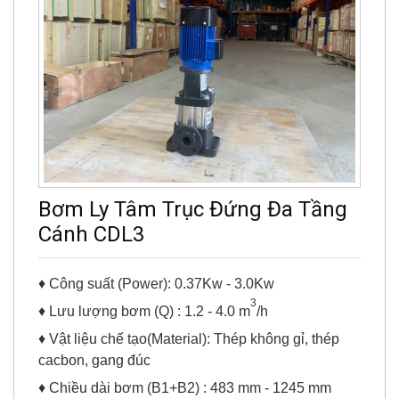
Bơm Ly Tâm Trục Đứng Đa Tầng
Cánh CDL3
♦ Công suất (Power): 0.37Kw - 3.0Kw
3
♦ Lưu lượng bơm (Q) : 1.2 - 4.0 m
/h
♦ Vật liệu chế tạo(Material): Thép không gỉ, thép
cacbon, gang đúc
♦ Chiều dài bơm (B1+B2) : 483 mm - 1245 mm