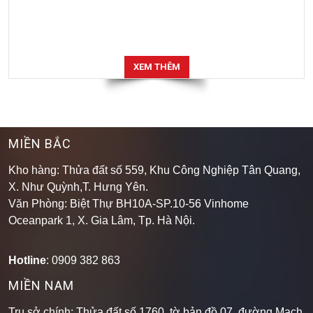
XEM THÊM
MIỀN BẮC
Kho hàng: Thửa đất số 559, Khu Công Nghiệp Tân Quang,
X. Như Quỳnh,T. Hưng Yên.
Văn Phòng: Biệt Thự BH10A-SP.10-56 Vinhome
Oceanpark 1, X. Gia Lâm, Tp. Hà Nội.
Hotline
: 0909 382 863
MIỀN NAM
Trụ sở chính: Thửa đất số 1760, tờ bản đồ 07, đường Mạch