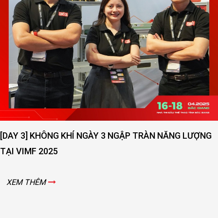
ÀY 3 NGẬP TRÀN NĂNG LƯỢNG
[DAY 2] SỨC NÓNG N
VIMF 2025 – BẮC GIA
XEM THÊM