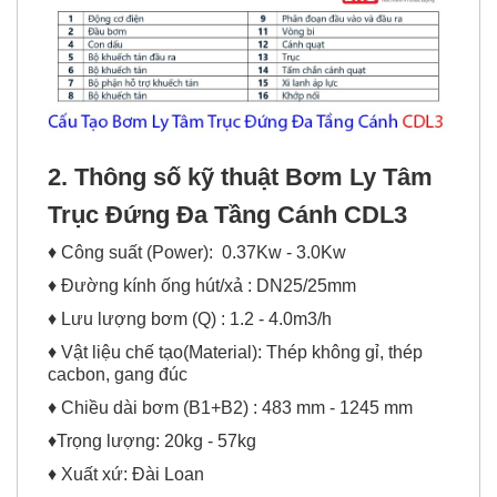
2.
Thông số kỹ thuật Bơm Ly Tâm
Trục Đứng Đa Tầng Cánh CDL3
♦ Công suất (Power): 0.37Kw - 3.0Kw
♦ Đường kính ống hút/xả : DN25/25mm
♦ Lưu lượng bơm (Q) : 1.2 - 4.0m3/h
♦ Vật liệu chế tạo(Material): Thép không gỉ, thép
cacbon, gang đúc
♦ Chiều dài bơm (B1+B2) : 483 mm - 1245 mm
♦Trọng lượng: 20kg - 57kg
♦ Xuất xứ: Đài Loan