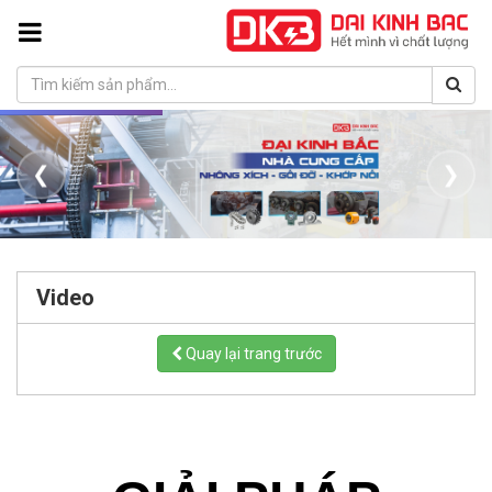
❮
❯
Video
Quay lại trang trước