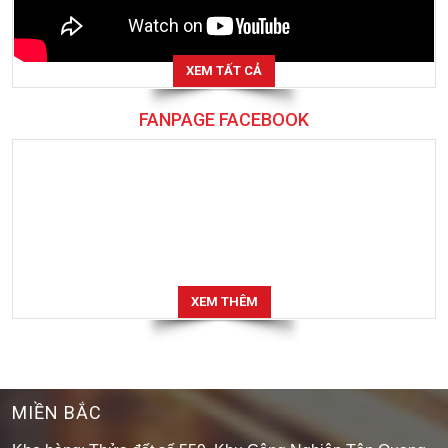
XEM TẤT CẢ
FANPAGE FACEBOOK
XEM THÊM
MIỀN BẮC