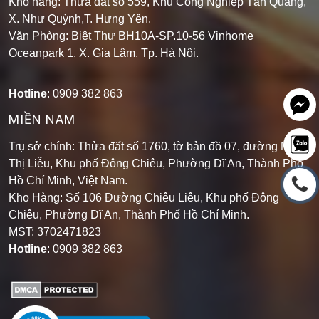
Kho hàng: Thửa đất số 559, Khu Công Nghiệp Tân Quang,
X. Như Quỳnh,T. Hưng Yên.
Văn Phòng: Biệt Thự BH10A-SP.10-56 Vinhome
Oceanpark 1, X. Gia Lâm, Tp. Hà Nội.
Hotline
: 0909 382 863
MIỀN NAM
Trụ sở chính: Thửa đất số 1760, tờ bản đồ 07, đường Mạch
Thị Liễu, Khu phố Đông Chiêu, Phường Dĩ An, Thành Phố
Hồ Chí Minh, Việt Nam.
Kho Hàng: Số 106 Đường Chiêu Liêu, Khu phố Đông
Chiêu, Phường Dĩ An, Thành Phố Hồ Chí Minh
.
MST: 3702471823
Hotline
: 0909 382 863