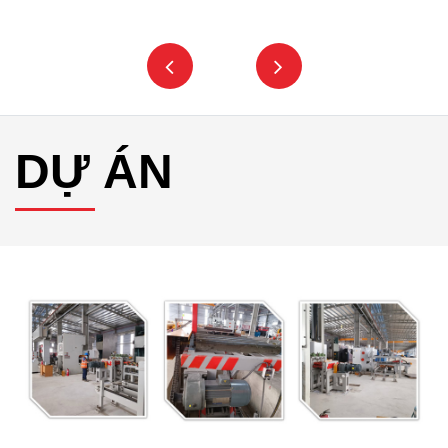
DỰ ÁN