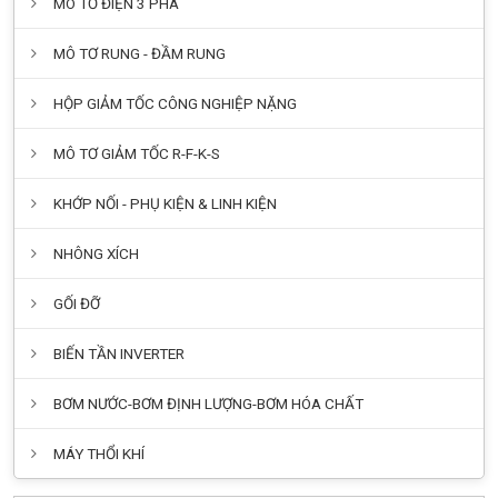
MÔ TƠ ĐIỆN 3 PHA
MÔ TƠ RUNG - ĐẦM RUNG
HỘP GIẢM TỐC CÔNG NGHIỆP NẶNG
MÔ TƠ GIẢM TỐC R-F-K-S
KHỚP NỐI - PHỤ KIỆN & LINH KIỆN
NHÔNG XÍCH
GỐI ĐỠ
BIẾN TẦN INVERTER
BƠM NƯỚC-BƠM ĐỊNH LƯỢNG-BƠM HÓA CHẤT
MÁY THỔI KHÍ