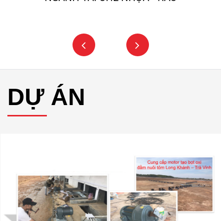
DỰ ÁN