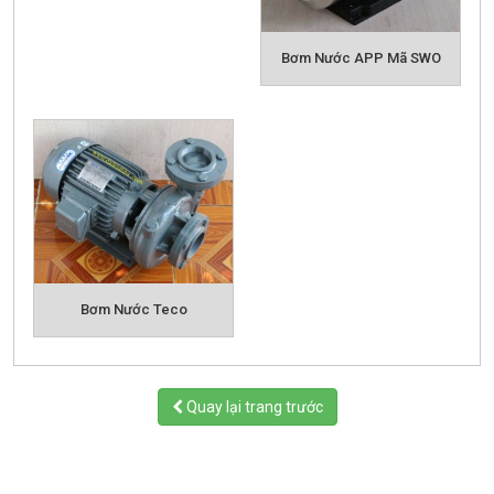
Bơm Nước APP Mã SWO
Cấu tạo bơm li tâm
Bạn có thể tham khảo các sản phẩm bơm nước li
tâm bên dưới để chọn cho mình sản phẩm phù hợp
nhất hoặc có thể liên hệ với chúng tôi qua
Hotline,
Email
công ty để chúng tôi có thể hỗ trợ tư vấn chọn
sản phẩm phù hợp nhất với bạn, báo giá nhanh nhất
và các vấn đề về chính sách của công ty.
Các sản phẩm liên quan :
Bơm Định Lượng- Bơm Hóa Chất
Bơm Chân
Bơm Nước Teco
Không
Bơm Chìm (Bùn, Nước Thải,..)
Quay lại trang trước