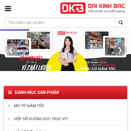
❮
❯
DANH MỤC SẢN PHẨM
MÔ TƠ GIẢM TỐC
HỘP SỐ VUÔNG GÓC TRỤC VÍT