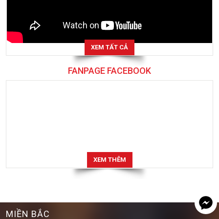
XEM TẤT CẢ
FANPAGE FACEBOOK
XEM THÊM
MIỀN BẮC