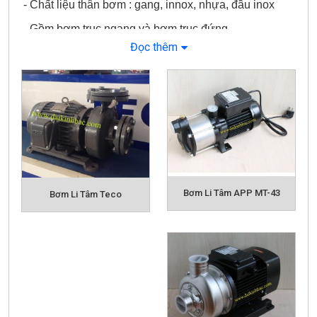
- Chất liệu thân bơm : gang, innox, nhựa, đầu inox
- Gồm bơm trục ngang và bơm trục đứng
Đọc thêm
Cấu tạo bơm li tâm:
Bơm Li Tâm APP MT-43
Bơm Li Tâm Teco