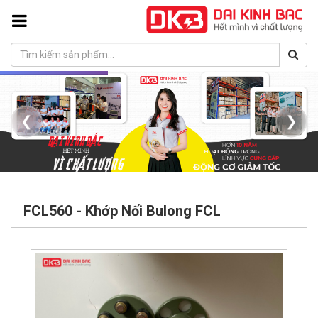
❮
❯
FCL560 - Khớp Nối Bulong FCL