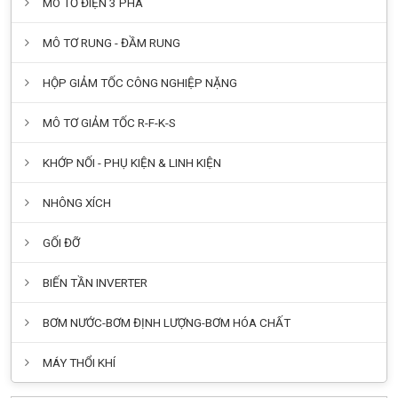
MÔ TƠ ĐIỆN 3 PHA
MÔ TƠ RUNG - ĐẦM RUNG
HỘP GIẢM TỐC CÔNG NGHIỆP NẶNG
MÔ TƠ GIẢM TỐC R-F-K-S
KHỚP NỐI - PHỤ KIỆN & LINH KIỆN
NHÔNG XÍCH
GỐI ĐỠ
BIẾN TẦN INVERTER
BƠM NƯỚC-BƠM ĐỊNH LƯỢNG-BƠM HÓA CHẤT
MÁY THỔI KHÍ