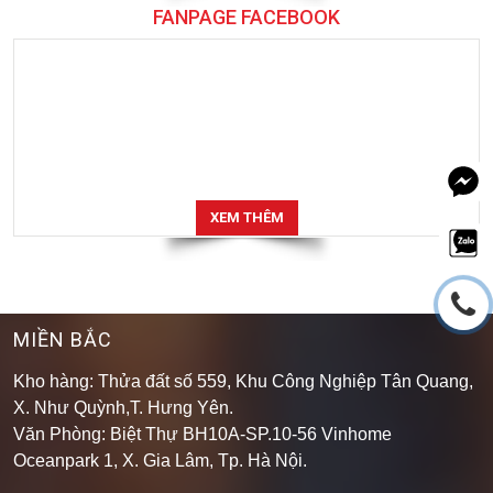
FANPAGE FACEBOOK
XEM THÊM
MIỀN BẮC
Kho hàng: Thửa đất số 559, Khu Công Nghiệp Tân Quang,
X. Như Quỳnh,T. Hưng Yên.
Văn Phòng: Biệt Thự BH10A-SP.10-56 Vinhome
Oceanpark 1, X. Gia Lâm, Tp. Hà Nội.