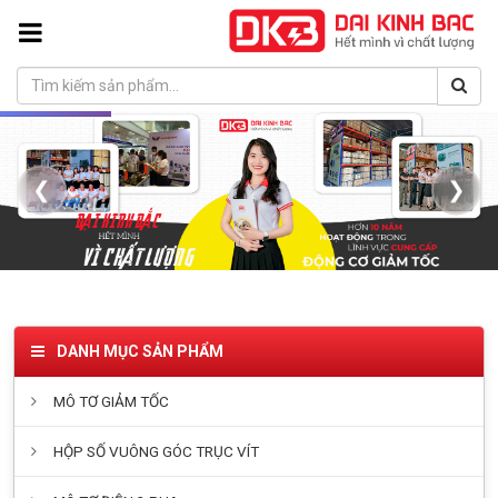
❮
❯
DANH MỤC SẢN PHẨM
MÔ TƠ GIẢM TỐC
HỘP SỐ VUÔNG GÓC TRỤC VÍT