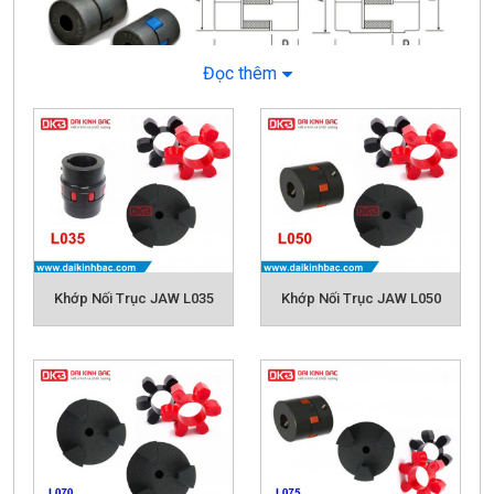
Đọc thêm
Khớp Nối Trục JAW L035
Khớp Nối Trục JAW L050
Catalog khớp nối JAW
Ưu điểm của khớp nối JAW:
- Dễ dàng tháo rời: Khớp nối đơn giản trong cấu trúc
và dễ dàng để lắp ráp và tháo rời.