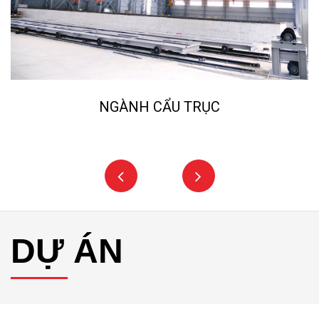
NGÀNH NGHIỀN ĐÁ, CÁT N
DỰ ÁN