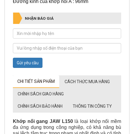
Đường kính của khớp nối A : 96mm
NHẬN BÁO GIÁ
Gửi yêu cầu
CHI TIẾT SẢN PHẨM
CÁCH THỨC MUA HÀNG
CHÍNH SÁCH GIAO HÀNG
CHÍNH SÁCH BẢO HÀNH
THÔNG TIN CÔNG TY
Khớp nối gang
JAW L150
là loại khớp nối mềm
đa ứng dụng trong công nghiệp, có khả năng bù
sai lệch tâm trục trong phạm vi nhất định và có tính