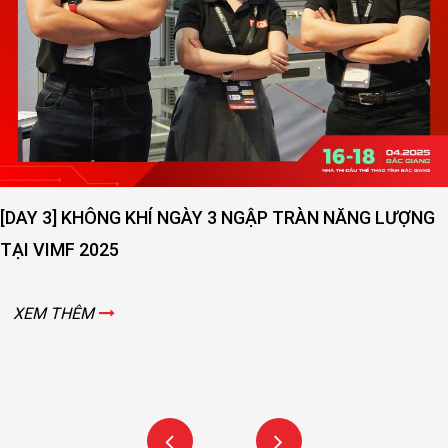
RÀN NĂNG LƯỢNG
[DAY 2] SỨC NÓNG NGÀY THỨ 2 V
VIMF 2025 – BẮC GIANG!
XEM THÊM