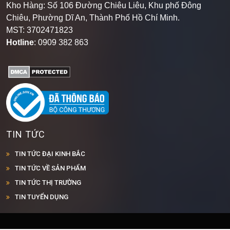
Kho Hàng: Số 106 Đường Chiêu Liêu, Khu phố Đông
Chiêu, Phường Dĩ An, Thành Phố Hồ Chí Minh
.
MST: 3702471823
Hotline
: 0909 382 863
TIN TỨC
TIN TỨC ĐẠI KINH BẮC
TIN TỨC VỀ SẢN PHẨM
TIN TỨC THỊ TRƯỜNG
TIN TUYỂN DỤNG