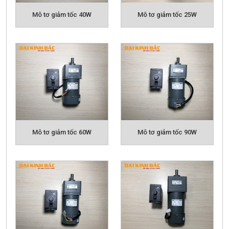
Mô tơ giảm tốc 40W
Mô tơ giảm tốc 25W
- Mô tơ có phanh từ với độ hãm cao​.
Đầu giảm tốc: đa dạng như : đầu giảm tốc trục thẳng,
hộp số có tai, hộp số 2 cấp, vuông góc cốt âm, vuông
góc cốt dương, hộp số NMRV.
Ưu điểm mô tơ giảm tốc mini của Đại Kinh Bắc:
Mô tơ giảm tốc 60W
Mô tơ giảm tốc 90W