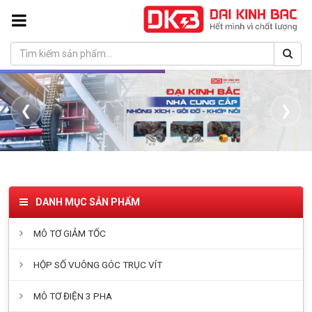
❮
❯
DANH MỤC SẢN PHẨM
MÔ TƠ GIẢM TỐC
HỘP SỐ VUÔNG GÓC TRỤC VÍT
MÔ TƠ ĐIỆN 3 PHA