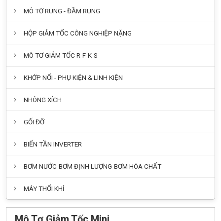
MÔ TƠ RUNG - ĐẦM RUNG
HỘP GIẢM TỐC CÔNG NGHIỆP NẶNG
MÔ TƠ GIẢM TỐC R-F-K-S
KHỚP NỐI - PHỤ KIỆN & LINH KIỆN
NHÔNG XÍCH
GỐI ĐỠ
BIẾN TẦN INVERTER
BƠM NƯỚC-BƠM ĐỊNH LƯỢNG-BƠM HÓA CHẤT
MÁY THỔI KHÍ
Mô Tơ Giảm Tốc Mini