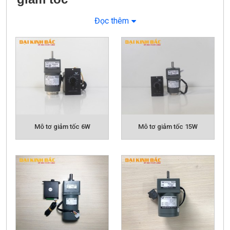
Đọc thêm
Mô tơ giảm tốc 6W
Mô tơ giảm tốc 15W
Thân mô tơ gồm 4 loại:
- Mô tơ có tính năng điều chỉnh tốc độ, thường dùng
bộ chỉnh tốc độ kèm theo
- Mô tơ chạy tốc độ cố định, không dùng bộ chỉnh tốc
độ mà dụng tụ khởi động
- Động cơ hộp số có tai rãnh then hoặc trục vát không
lắp hộp số.