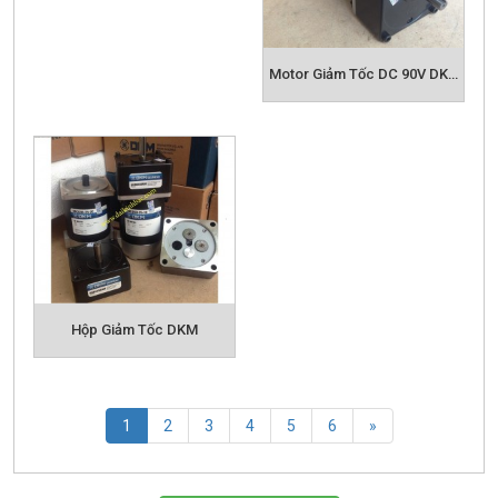
Motor Giảm Tốc DC 90V DKM
Hộp Giảm Tốc DKM
(current)
1
2
3
4
5
6
»