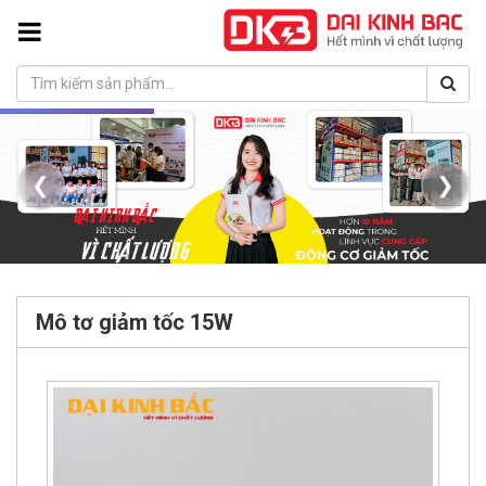
❮
❯
Mô tơ giảm tốc 15W