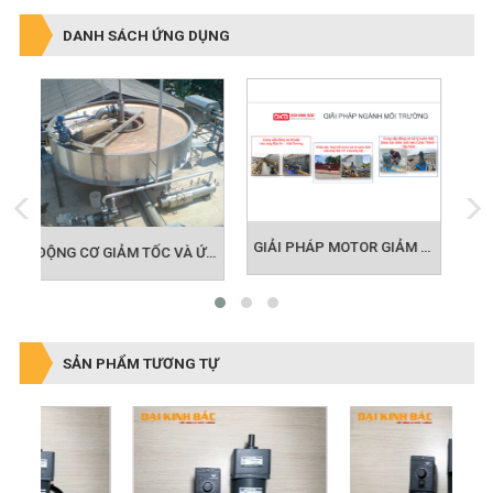
DANH SÁCH ỨNG DỤNG
GIẢI PHÁP MOTOR GIẢM TỐC CHO NGÀNH MÔI TRƯỜNG
GIẢI PHÁP MOTOR BÃI ĐẬU XE THÔNG MINH
ĐỘNG CƠ GIẢM TỐC VÀ ỨNG DỤNG BỂ ADF TRONG LĨNH VỰC MÔI TRƯỜNG
SẢN PHẨM TƯƠNG TỰ