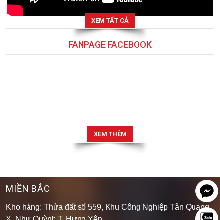
XEM TẤT CẢ
FANPAGE FACEBOOK
XEM THÊM
MIỀN BẮC
Kho hàng: Thửa đất số 559, Khu Công Nghiệp Tân Quang,
X. Như Quỳnh,T. Hưng Yên.