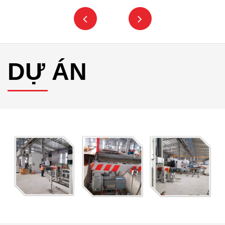
DỰ ÁN