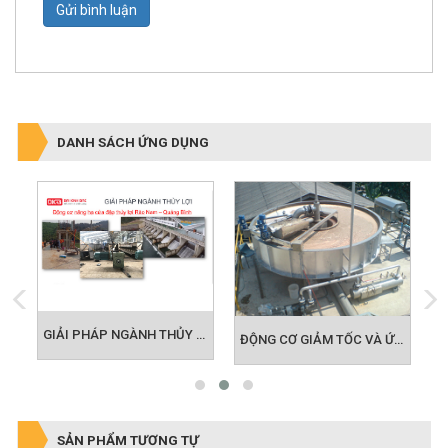
Gửi bình luận
DANH SÁCH ỨNG DỤNG
GIẢI PHÁP MOTOR CHO NGÀNH LOGISTIC
GIẢI PHÁP NGÀNH THỦY LỢI - NÔNG NGHIỆP
ĐỘNG CƠ GIẢM TỐC VÀ ỨNG DỤNG BỂ ADF TRONG LĨNH VỰC MÔI TRƯỜNG
SẢN PHẨM TƯƠNG TỰ