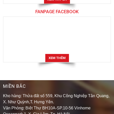
FANPAGE FACEBOOK
XEM THÊM
MIỀN BẮC
Kho hàng: Thửa đất số 559, Khu Công Nghiệp Tân Quang,
X. Như Quỳnh,T. Hưng Yên.
Văn Phòng: Biệt Thự BH10A-SP.10-56 Vinhome