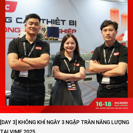
[DAY 3] KHÔNG KHÍ NGÀY 3 NGẬP TRÀN NĂNG LƯỢNG
TẠI VIMF 2025