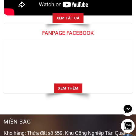
XEM TẤT CẢ
FANPAGE FACEBOOK
XEM THÊM
MIỀN BẮC
Kho hàng: Thửa đất số 559, Khu Công Nghiệp Tân Quang,