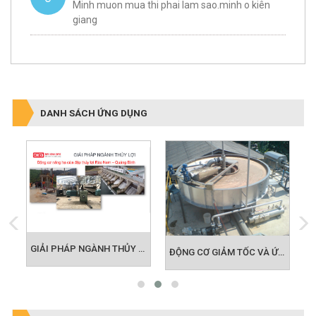
Minh muon mua thi phai lam sao.minh o kiên
giang
DANH SÁCH ỨNG DỤNG
GIẢI PHÁP MOTOR CHO NGÀNH LOGISTIC
GIẢI PHÁP NGÀNH THỦY LỢI - NÔNG NGHIỆP
ĐỘNG CƠ GIẢM TỐC VÀ ỨNG DỤNG BỂ ADF TRONG LĨNH VỰC MÔI TRƯỜNG