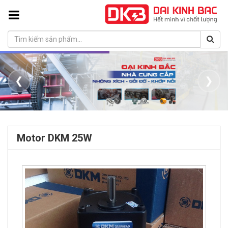
❮
❯
Motor DKM 25W