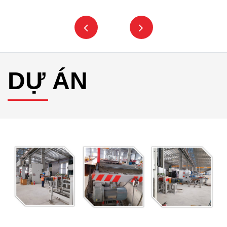
DỰ ÁN