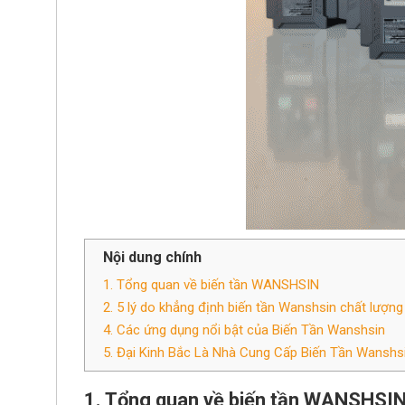
Nội dung chính
1. Tổng quan về biến tần WANSHSIN
2. 5 lý do khẳng định biến tần Wanshsin chất lượn
4. Các ứng dụng nổi bật của Biến Tần Wanshsin
5. Đại Kinh Bắc Là Nhà Cung Cấp Biến Tần Wanshsi
1. Tổng quan về biến tần WANSHSI