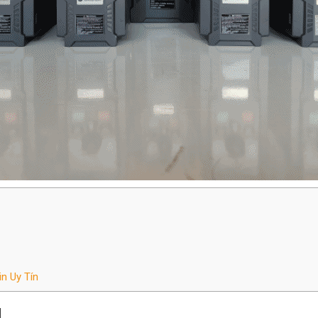
g
n Uy Tín
N