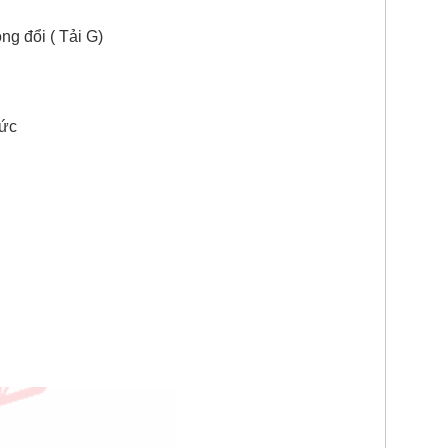
g đổi ( Tải G)
ức