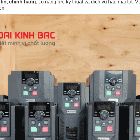
tín, chính hãng
, có năng lực kỹ thuật và dịch vụ hậu mãi tốt. 
ọn.