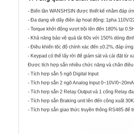
- Biến tần WANSHSIN được thiết kế nhằm đáp ứng 
- Đa dạng về dãy điện áp hoạt động: 1pha 110V
- Torque khởi động vượt trội lên đến 180% tại 0.5
- Khả năng bảo vệ quá tải 60s với 150% dòng định
- Điều khiển tốc độ chính xác đến ±0.2%, đáp ứn
- Keypad có thể lấy rời để giám sát và cài đặt từ 
Được tích hợp sẳn nhiều chức năng và chân điều
- Tích hợp sẳn 5 ngõ Digital Input
- Tích hợp sẳn 2 ngõ Analog Input 0~10V/0~20mA
- Tích hợp sẳn 2 Relay Output và 1 cổng Relay đ
- Tích hợp sẳn Braking unit lên đến công xuất 30
- Tích hợp sẳn giao thức truyền thông RS485 để tr