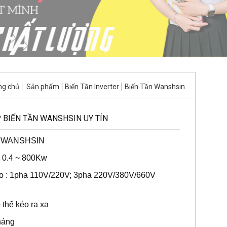
ng chủ
Sản phẩm
Biến Tần Inverter
Biến Tần Wanshsin
 BIẾN TẦN WANSHSIN UY TÍN
t: WANSHSIN
: 0.4 ~ 800Kw
ào : 1pha 110V/220V; 3pha 220V/380V/660V
 thể kéo ra xa
tháng