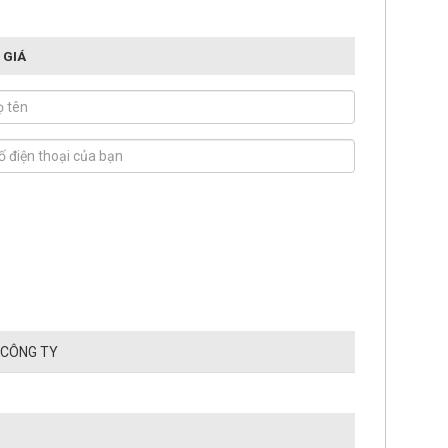
 GIÁ
 CÔNG TY