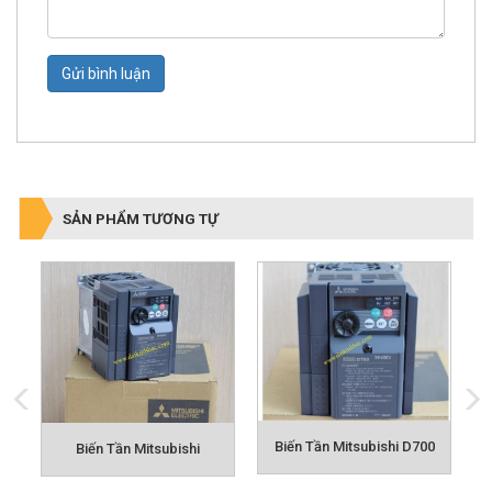
Gửi bình luận
SẢN PHẨM TƯƠNG TỰ
Biến Tần Mitsubishi D700
ộ Motor 1 Pha DKM FX1000A
Biến Tần Mitsubishi