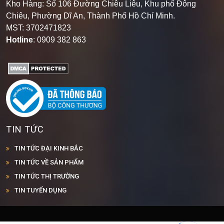
Kho Hàng: Số 106 Đường Chiêu Liêu, Khu phố Đông
Chiêu, Phường Dĩ An, Thành Phố Hồ Chí Minh
.
MST: 3702471823
Hotline
: 0909 382 863
TIN TỨC
TIN TỨC ĐẠI KINH BẮC
TIN TỨC VỀ SẢN PHẨM
TIN TỨC THỊ TRƯỜNG
TIN TUYỂN DỤNG