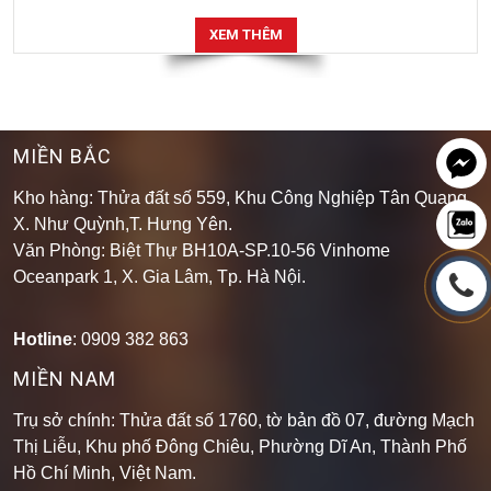
XEM THÊM
MIỀN BẮC
Kho hàng: Thửa đất số 559, Khu Công Nghiệp Tân Quang,
X. Như Quỳnh,T. Hưng Yên.
Văn Phòng: Biệt Thự BH10A-SP.10-56 Vinhome
Oceanpark 1, X. Gia Lâm, Tp. Hà Nội.
Hotline
: 0909 382 863
MIỀN NAM
Trụ sở chính: Thửa đất số 1760, tờ bản đồ 07, đường Mạch
Thị Liễu, Khu phố Đông Chiêu, Phường Dĩ An, Thành Phố
Hồ Chí Minh, Việt Nam.