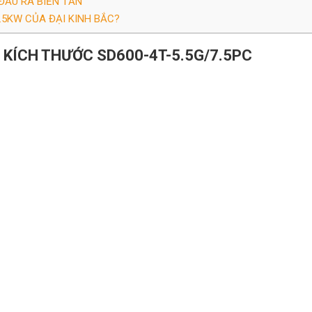
 ĐẦU RA BIẾN TẦN
5.5KW CỦA ĐẠI KINH BẮC?
À KÍCH THƯỚC SD600-4T-5.5G/7.5PC