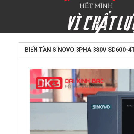
BIẾN TẦN SINOVO 3PHA 380V SD600-4T