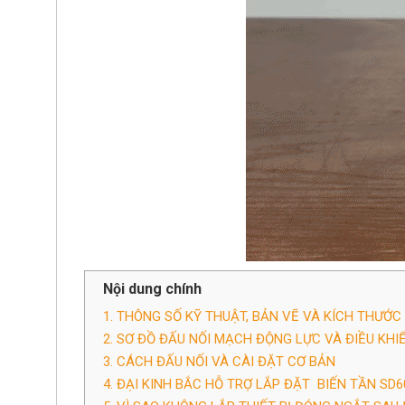
Nội dung chính
1. THÔNG SỐ KỸ THUẬT, BẢN VẼ VÀ KÍCH THƯỚC 
2. SƠ ĐỒ ĐẤU NỐI MẠCH ĐỘNG LỰC VÀ ĐIỀU KHI
3. CÁCH ĐẤU NỐI VÀ CÀI ĐẶT CƠ BẢN
4. ĐẠI KINH BẮC HỖ TRỢ LẮP ĐẶT BIẾN TẦN SD6