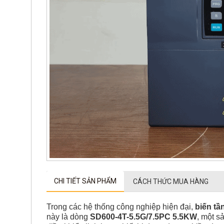
CHI TIẾT SẢN PHẨM
CÁCH THỨC MUA HÀNG
Trong các hệ thống công nghiệp hiện đại,
biến tầ
này là dòng
SD600-4T-5.5G/7.5PC 5.5KW
, một s