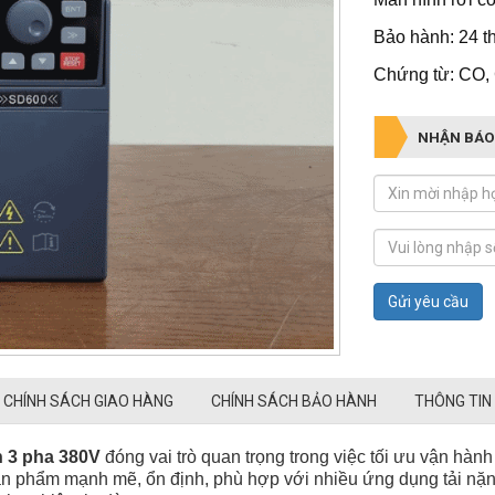
Bảo hành: 24 
Chứng từ: CO,
NHẬN BÁO
Gửi yêu cầu
CHÍNH SÁCH GIAO HÀNG
CHÍNH SÁCH BẢO HÀNH
THÔNG TIN
n 3 pha 380V
đóng vai trò quan trọng trong việc tối ưu vận hành
ản phẩm mạnh mẽ, ổn định, phù hợp với nhiều ứng dụng tải nặng