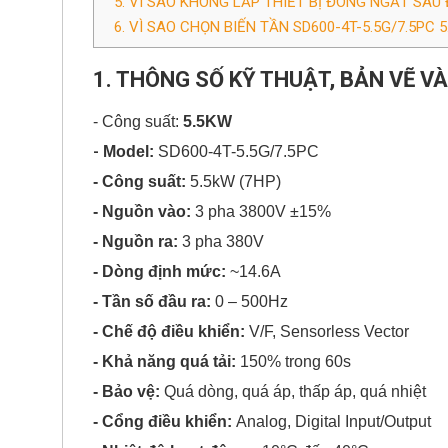
5. VÌ SAO KHÔNG LẮP THIẾT BỊ ĐÓNG NGẮT SAU
6. VÌ SAO CHỌN BIẾN TẦN SD600-4T-5.5G/7.5PC 
1. THÔNG SỐ KỸ THUẬT, BẢN VẼ V
- Công suất:
5.5KW
Model:
SD600-4T-5.5G/7.5PC
-
- Công suất:
5.5kW (7HP)
- Nguồn vào:
3 pha 3800V ±15%
- Nguồn ra:
3 pha 380V
- Dòng định mức:
~14.6A
- Tần số đầu ra:
0 – 500Hz
- Chế độ điều khiển:
V/F, Sensorless Vector
- Khả năng quá tải:
150% trong 60s
- Bảo vệ:
Quá dòng, quá áp, thấp áp, quá nhiệt
- Cổng điều khiển:
Analog, Digital Input/Output