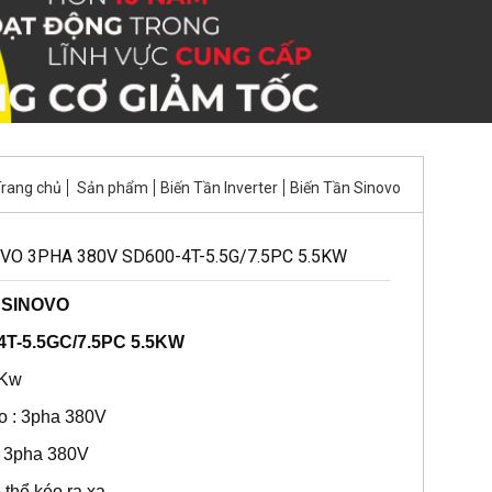
rang chủ
Sản phẩm
Biến Tần Inverter
Biến Tần Sinovo
VO 3PHA 380V SD600-4T-5.5G/7.5PC 5.5KW
:
SINOVO
4T-5.5GC/7.5PC 5.5KW
.5Kw
o : 3pha 380V
: 3pha 380V
 thể kéo ra xa