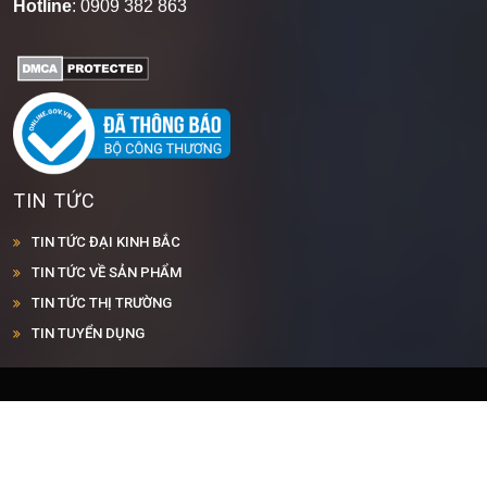
MST: 3702471823
Hotline
: 0909 382 863
TIN TỨC
TIN TỨC ĐẠI KINH BẮC
TIN TỨC VỀ SẢN PHẨM
TIN TỨC THỊ TRƯỜNG
TIN TUYỂN DỤNG