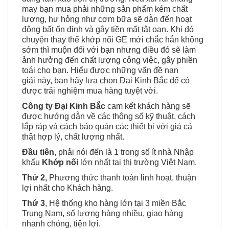
Nhưng hiện nay tình trạng hàng giả, hàng nhái
đang làm xáo trộn thị trường. Nếu xui rủi chẳng
may bạn mua phải những sản phẩm kém chất
lượng, hư hỏng như cơm bữa sẽ dẫn đến hoạt
động bất ổn định và gây tiền mất tật oan. Khi đó
chuyện thay thế khớp nối GE mới chắc hẵn không
sớm thì muộn đối với bạn nhưng điều đó sẽ làm
ảnh hưởng đến chất lượng công việc, gây phiền
toái cho bạn. Hiểu được những vấn đề nan
giải này, bạn hãy lựa chọn Đại Kinh Bắc để có
được trải nghiệm mua hàng tuyệt vời.
Công ty Đại Kinh Bắc
cam kết khách hàng sẽ
được hướng dẫn về các thông số kỹ thuật, cách
lắp ráp và cách bảo quản các thiết bị với giá cả
thật hợp lý, chất lượng nhất.
Đầu tiên
, phải nói đến là 1 trong số ít nhà Nhập
khẩu
Khớp nối
lớn nhất tại thị trường Việt Nam.
Thứ 2,
Phương thức thanh toán linh hoạt, thuận
lợi nhất cho Khách hàng.
Thứ 3
, Hệ thống kho hàng lớn tại 3 miền Bắc
Trung Nam, số lượng hàng nhiều, giao hàng