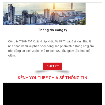
THÔNG TIN CÔNG TY
Thông tin công ty
Công ty TNHH TM Xuất Nhập Khẩu Và Kỹ Thuật Đại Kinh Bắc là
nhà nhập khẩu và phân phối dòng sản phẩm như: Động cơ giảm
tốc, động cơ điện 3 pha, mô tơ điện DC, đầu giảm tốc, hộp số
giảm...
CHI TIẾT
KÊNH YOUTUBE CHIA SẺ THÔNG TIN