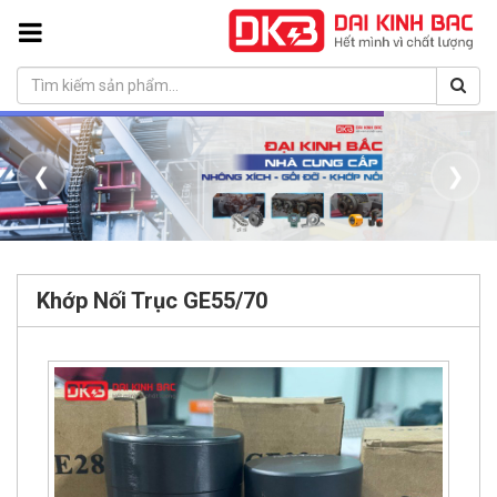
❮
❯
Khớp Nối Trục GE55/70