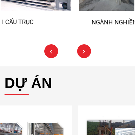
NGÀNH NGHIỀN ĐÁ, CÁT NHÂN TẠO
DỰ ÁN