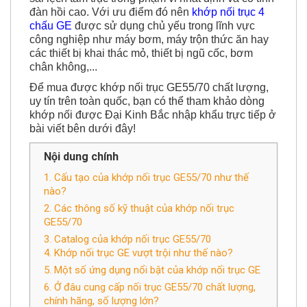
đa ứng dụng trong công nghiệp, có khả năng bù
sai lệch tâm trục trong phạm vi nhất định và có tính
đàn hồi cao. Với ưu điểm đó nên
khớp nối trục 4
chấu GE
được sử dụng chủ yếu trong lĩnh vực
công nghiệp như máy bơm, máy trộn thức ăn hay
các thiết bị khai thác mỏ, thiết bị ngũ cốc, bơm
chân không,...
Để mua được khớp nối trục GE55/70 chất lượng,
uy tín trên toàn quốc, bạn có thể tham khảo dòng
khớp nối được Đại Kinh Bắc nhập khẩu trực tiếp ở
bài viết bên dưới đây!
Nội dung chính
1. Cấu tạo của khớp nối trục GE55/70 như thế
nào?
2. Các thông số kỹ thuật của khớp nối trục
GE55/70
3. Catalog của khớp nối trục GE55/70
4. Khớp nối trục GE vượt trội như thế nào?
5. Một số ứng dụng nổi bật của khớp nối trục GE
6. Ở đâu cung cấp nối trục GE55/70 chất lượng,