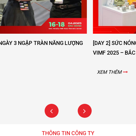
[DAY 2] SỨC NÓNG NGÀY THỨ 2 VẪN ĐANG LAN TOẢ -
VIMF 2025 – BẮC GIANG!
XEM THÊM