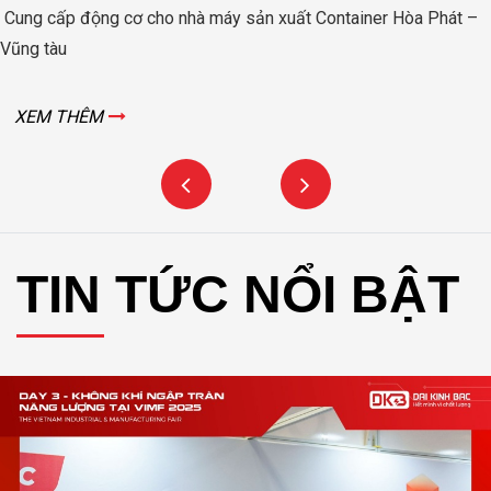
er Hòa Phát –
Động cơ nâng hạ cửa đập thủy lợi Rào Nam –
XEM THÊM
TIN TỨC NỔI BẬT