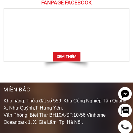
FANPAGE FACEBOOK
XEM THÊM
MIỀN BẮC
Kho hàng: Thửa đất số 559, Khu Công Nghiệp Tân Quang,
X. Như Quỳnh,T. Hưng Yên.
Văn Phòng: Biệt Thự BH10A-SP.10-56 Vinhome
Oceanpark 1, X. Gia Lâm, Tp. Hà Nội.