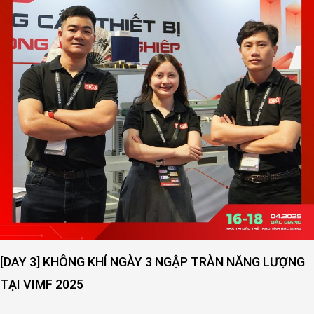
P TRÀN NĂNG LƯỢNG
[DAY 2] SỨC NÓNG NGÀY THỨ 2
VIMF 2025 – BẮC GIANG!