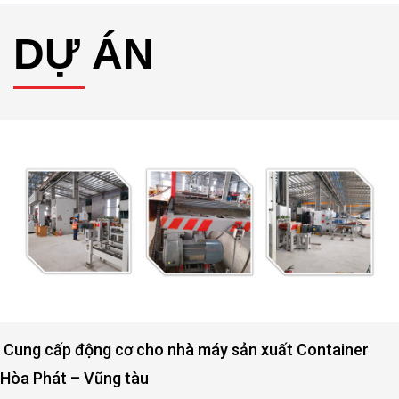
DỰ ÁN
Container
Động cơ nâng hạ cửa đập thủy lợi Rào 
Bình