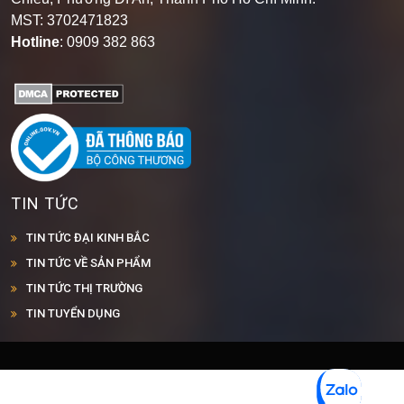
MST: 3702471823
Hotline
: 0909 382 863
TIN TỨC
TIN TỨC ĐẠI KINH BẮC
TIN TỨC VỀ SẢN PHẨM
TIN TỨC THỊ TRƯỜNG
TIN TUYỂN DỤNG