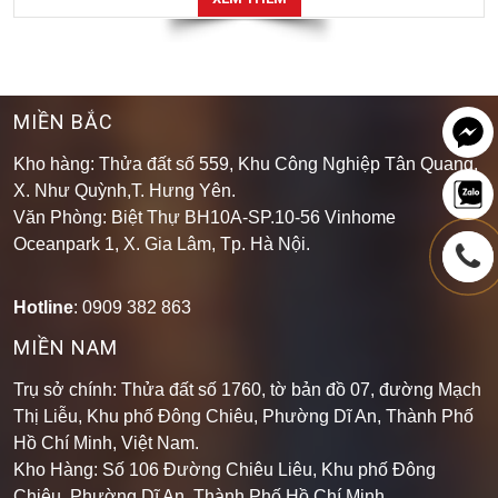
MIỀN BẮC
Kho hàng: Thửa đất số 559, Khu Công Nghiệp Tân Quang,
X. Như Quỳnh,T. Hưng Yên.
Văn Phòng: Biệt Thự BH10A-SP.10-56 Vinhome
Oceanpark 1, X. Gia Lâm, Tp. Hà Nội.
Hotline
: 0909 382 863
MIỀN NAM
Trụ sở chính: Thửa đất số 1760, tờ bản đồ 07, đường Mạch
Thị Liễu, Khu phố Đông Chiêu, Phường Dĩ An, Thành Phố
Hồ Chí Minh, Việt Nam.
Kho Hàng: Số 106 Đường Chiêu Liêu, Khu phố Đông
Chiêu, Phường Dĩ An, Thành Phố Hồ Chí Minh
.