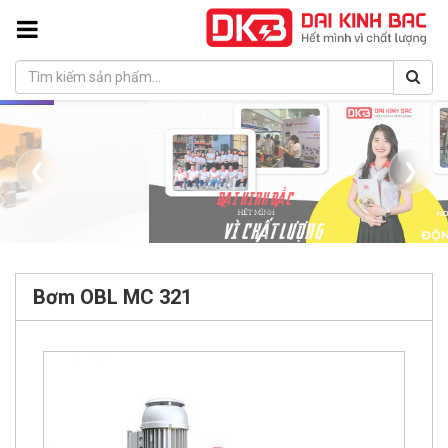
❮
❯
Bơm OBL MC 321