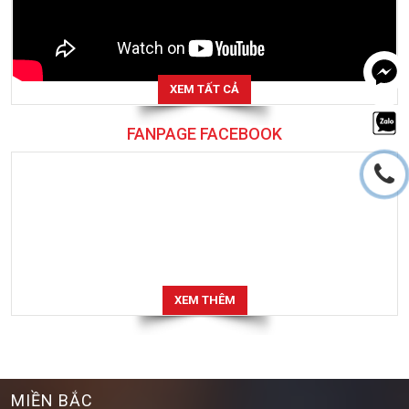
XEM TẤT CẢ
FANPAGE FACEBOOK
XEM THÊM
MIỀN BẮC