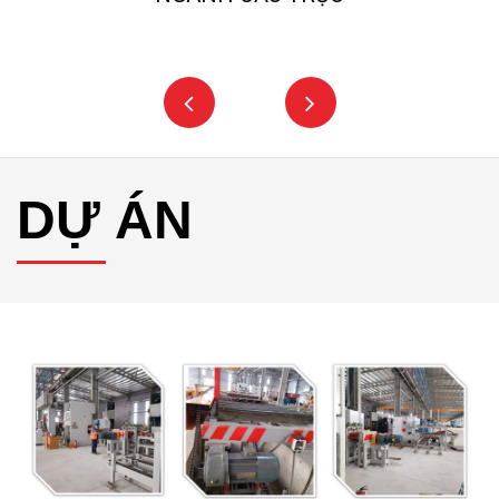
DỰ ÁN