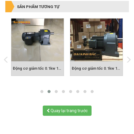
SẢN PHẨM TƯƠNG TỰ
or Giảm Tốc Tải Nặng 7,5Kw
Động cơ giảm tốc 0.1kw 1/8hp 1/3
Động cơ giảm tốc 0.1kw 1/8hp 1/5
Quay lại trang trước