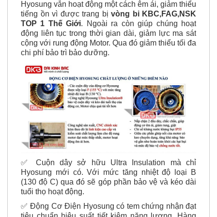
✅ Khi quay ở tốc độ cao nhưng Động Cơ Điện
Hyosung vẫn hoạt động một cách êm ái, giảm thiểu
tiếng ồn vì được trang bị
vòng bi KBC,FAG,NSK
TOP 1 Thế Giới
. Ngoài ra còn giúp chúng hoạt
động liên tục trong thời gian dài, giảm lực ma sát
cộng với rung động Motor. Qua đó giảm thiểu tối đa
chi phí bảo trì bảo dưỡng.
✅ Cuộn dây sở hữu Ultra Insulation mà chỉ
Hyosung mới có. Với mức tăng nhiệt độ loại B
(130 độ C) qua đó sẽ góp phần bảo vệ và kéo dài
tuổi thọ hoạt động.