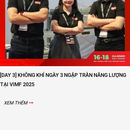
[DAY 2] SỨC NÓNG NGÀY THỨ 2 VẪN ĐANG LAN TOẢ -
VIMF 2025 – BẮC GIANG!
XEM THÊM