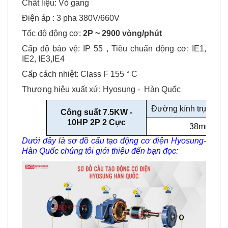
Kiểu lắp: Chân đế (TEFC), Mặt bích (TE-F)
Chất liệu: Vỏ gang
Điện áp : 3 pha 380V/660V
Tốc độ động cơ:
2P ~ 2900 vòng/phút
Cấp độ bảo vệ: IP 55 , Tiêu chuẩn động cơ: IE1,
IE2, IE3,IE4
Cấp cách nhiệt: Class F 155 ° C
Thương hiệu xuất xứ: Hyosung - Hàn Quốc
Đường kính trục độ
Công suất 7.5KW -
10HP 2P 2 Cực
38mm
Dưới đây là sơ đồ cấu tạo động cơ điện Hyosung-
Hàn Quốc chúng tôi giới thiệu đến bạn đọc: