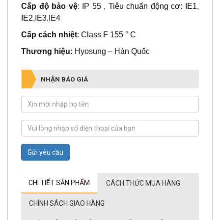
Điện áp
: 3 pha 380V/660V
Cấp độ bảo vệ
: IP 55 , Tiêu chuẩn động cơ: IE1,
IE2,IE3,IE4
Cấp cách nhiệt
: Class F 155 ° C
Thương hiệu:
Hyosung – Hàn Quốc
NHẬN BÁO GIÁ
Gửi yêu cầu
CHI TIẾT SẢN PHẨM
CÁCH THỨC MUA HÀNG
CHÍNH SÁCH GIAO HÀNG