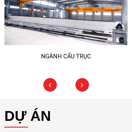
NGÀNH NGHIỀN ĐÁ, CÁT NHÂN TẠO
DỰ ÁN