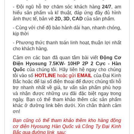
Nam
, giao hàng nhanh chóng, tiện lợi cùng
- Đội ngũ hỗ trợ chăm sóc khách hàng
24/7
, am
hiểu sản phẩm và kĩ thuật, đáp ứng đầy đủ hình
ảnh thực tế, bản vẽ
2D, 3D, CAD
của sản phẩm.
- Cùng với chế độ bảo hành dài hạn, nhanh chóng,
kịp thời
- Phương thức thanh toán linh hoạt, thuận lợi nhất
cho khách hàng.
Cảm ơn các bạn đã quan tâm bài viết
Động Cơ
Điện Hyosung 7.5KW- 10HP 2P 2 Cực - Hàn
Quốc
của chúng tôi. Hãy liên hệ ngay cho chúng
tôi vào số
HOTLINE
hoặc gửi
EMAIL
của Đại Kinh
Bắc hoặc để lại số điện thoại để được chúng tôi hỗ
trợ nhanh nhất về giá, tư vấn sản phẩm phù hợp
và nhận được
những ưu đãi đặc biệt ngay trong
ngày. Bạn có thể tham khảo thêm các sản phẩm
khác ở đường link bên dưới. Xin chân thành cảm
ơn!
Bạn cũng có thể tham khảo thêm kho hàng động