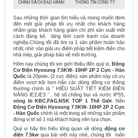
CHÍNH SÁCH BẢO HÀNH
THÔNG TIN CÔNG TY
Sau những thời gian tìm hiểu và mong muốn đem
đến một giải pháp tối ưu nhất cho khách hàng
nhằm giúp khách hàng giảm chi phí sản xuất một
cách đáng kể, tăng tính cạnh tranh của doanh
nghiệp.Chúng tôi đã tìm ra 1 sản phầm hoàn hảo
nhất, nhờ vào giải ưu điểm pháp tiết kiệm điện cho
nhà máy, giải pháp bảo vệ môi trường.
Hôm nay chúng tôi xin giới thiệu đến quý vị,
Động
Cơ Điện Hyosung 7.5KW- 10HP 2P 2 Cực - Hàn
Quốc
là 20pole, (2 cực điện). sản phẩm này có ưu
điểm vượt trội hơn hẳn các dòng động cơ thông
thường chính là " HIỆU SUẤT TIẾT KIỆM ĐIỆN
NĂNG IE2,IE3 " , hệ số chống bụi và nước IP55,
vòng bi KBC,FAG,NSK TOP 1 Thế Giới
. Nên
Động Cơ Điện Hyosung 7.5KW- 10HP 2P 2 Cực
- Hàn Quốc
chính là một trong số những sản phẩm
đứng vị trí số 1 mà khách hàng nên lựa chọn.
Quý vị hãy tìm hiểu tổng quan về dòng
động cơ