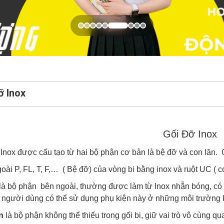
ỡ Inox
Gối Đỡ Inox
Inox được cấu tạo từ hai bộ phận cơ bản là bệ đỡ và con lăn. 
oài P, FL, T, F,… ( Bệ đỡ) của vòng bi bằng inox và ruột UC ( 
là bộ phận bên ngoài, thường được làm từ Inox nhẵn bóng, có k
 người dùng có thể sử dụng phụ kiện này ở những môi trường 
n
là bộ phận không thể thiếu trong gối bi, giữ vai trò vô cùng qu