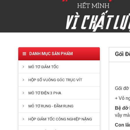
Gối Đ
DANH MỤC SẢN PHẨM
MÔ TƠ GIẢM TỐC
HỘP SỐ VUÔNG GÓC TRỤC VÍT
Gối đỡ 
MÔ TƠ ĐIỆN 3 PHA
+ Vỏ ng
MÔ TƠ RUNG - ĐẦM RUNG
Bệ đỡ
vậy mà
HỘP GIẢM TỐC CÔNG NGHIỆP NẶNG
Con lă