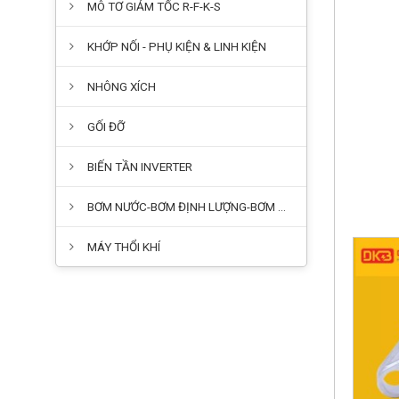
MÔ TƠ GIẢM TỐC R-F-K-S
KHỚP NỐI - PHỤ KIỆN & LINH KIỆN
NHÔNG XÍCH
GỐI ĐỠ
BIẾN TẦN INVERTER
BƠM NƯỚC-BƠM ĐỊNH LƯỢNG-BƠM HÓA CHẤT
MÁY THỔI KHÍ