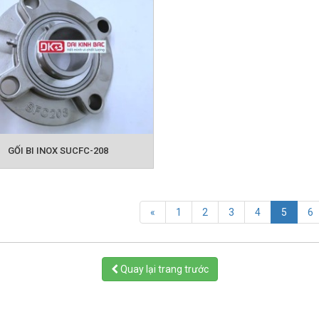
GỐI BI INOX SUCFC-208
(curren
«
1
2
3
4
5
6
Quay lại trang trước