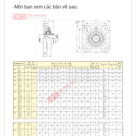
4. Bản vẽ chi tiết của gối đỡ UCF.
-Mời bạn xem các bản vẽ sau: