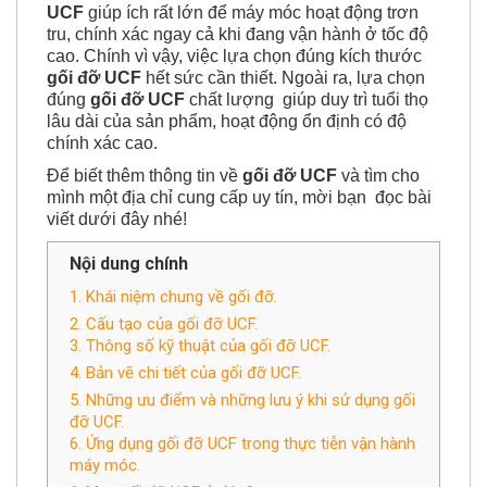
Là một phần quan trọng trong chi tiết máy,
gối đỡ
UCF
giúp ích rất lớn để máy móc hoạt động trơn
tru, chính xác ngay cả khi đang vận hành ở tốc độ
cao. Chính vì vậy, việc lựa chọn đúng kích thước
gối đỡ UCF
hết sức cần thiết. Ngoài ra, lựa chọn
đúng
gối đỡ UCF
chất lượng giúp duy trì tuổi thọ
lâu dài của sản phẩm, hoạt động ổn định có độ
chính xác cao.
Để biết thêm thông tin về
gối đỡ UCF
và tìm cho
mình một địa chỉ cung cấp uy tín, mời bạn đọc bài
viết dưới đây nhé!
Nội dung chính
1. Khái niệm chung về gối đỡ.
2. Cấu tạo của gối đỡ UCF.
3. Thông số kỹ thuật của gối đỡ UCF.
4. Bản vẽ chi tiết của gối đỡ UCF.
5. Những ưu điểm và những lưu ý khi sử dụng gối
đỡ UCF.
6. Ứng dụng gối đỡ UCF trong thực tiễn vận hành