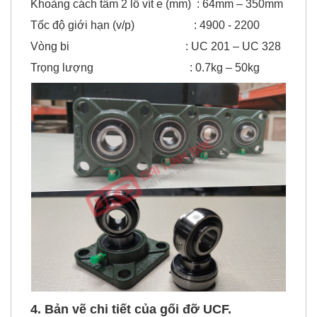
C0 (tải trọng tĩnh)-kN : 6.6 - 208
Khoảng cách tâm 2 lỗ vít e (mm) : 64mm – 350mm
Tốc độ giới hạn (v/p) : 4900 - 2200
Vòng bi : UC 201 – UC 328
Trọng lượng : 0.7kg – 50kg