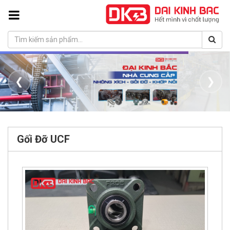
❮
❯
Gối Đỡ UCF