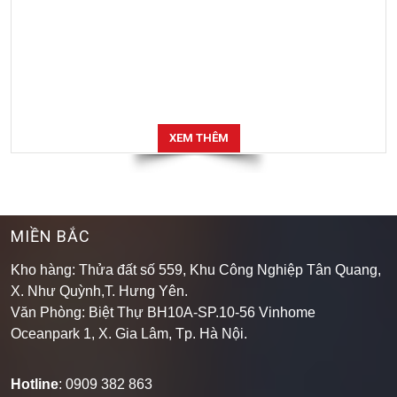
XEM THÊM
MIỀN BẮC
Kho hàng: Thửa đất số 559, Khu Công Nghiệp Tân Quang,
X. Như Quỳnh,T. Hưng Yên.
Văn Phòng: Biệt Thự BH10A-SP.10-56 Vinhome
Oceanpark 1, X. Gia Lâm, Tp. Hà Nội.