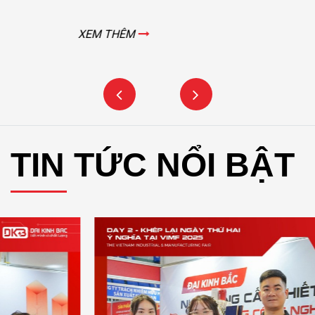
Động cơ nâng hạ cửa đập thủy lợi Rào Nam – Quảng Bình
XEM THÊM
TIN TỨC NỔI BẬT