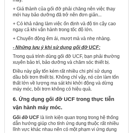
+ Kich thước đa dạng phù hợp với nhiều hệ thống
máy.
+ Giá thành của
gối đỡ
phải chăng nên việc thay
mới hay bảo dưỡng đã trở nên đơn giản...
+
Có khả năng làm việc ổn định và độ tin cậy cao
ngay cả khi vận hành trong tốc độ lớn.
+ Chuyển động êm ái, mượt mà và nhẹ nhàng.
- Những lưu ý khi sử dụng gối đỡ UCF:
Trong quá trình dùng gối đỡ UCF, bạn phải thường
xuyên bảo trì, bảo dưỡng và chăm sóc thiết bị.
Điều này gây tốn kém rất nhiều chi phí sử dụng
dầu bôi trơn thiết bị. Không chỉ vậy, nó còn làm tổn
thất lớn về lượng ma sát khi khởi động và dừng
máy móc, bôi trơn không có hiệu quả.
6. Ứng dụng gối đỡ UCF trong thực tiễn
vận hành máy móc.
Gối đỡ UCF
là linh kiện quan trọng trong hệ thống
dẫn hướng giúp cho tính ứng dụng thuộc rất nhiều