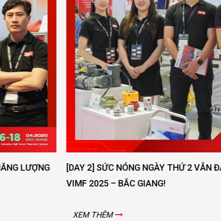
[DAY 2] SỨC NÓNG NGÀY THỨ 2 VẪN ĐANG LAN TOẢ -
VIMF 2025 – BẮC GIANG!