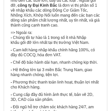
phối ra thị trường các dòng gối đỡ UCF từ size
nhỏ đến các size lớn, đầy đủ các loại . Ngoài gối
đỡ,
công ty
Đại Kinh Bắc
là đơn vị thị phần số 1
về nhập khẩu các dòng Động Cơ Giảm Tốc,
Nhông Xích, Khớp Nối luôn mang đến các bạn các
dòng sản phẩm chất lượng nhất, uy tín nhất, và giá
thành cũng cạnh tranh cao.
=> Ngoài ra:
-
Chúng tôi tự hào là 1 trong số ít nhà Nhập
khẩu
gối đỡ
lớn nhất tại thị trường Việt Nam.
-
Cam kết hàng nhập khẩu chính hãng 100%, có
đầy đủ COCQ, hóa đơn VAT.
-
Chế độ bảo hành dài hạn, nhanh chóng kịp thời.
-
Hệ thống lớn tại 3 miền Bắc Trung Nam, giao
hàng nhanh chóng, tiện lợi.
-
Phương thức thanh toán linh hoạt, thuận lợi nhất
cho Khách hàng.
-
Cung cấp đầy đủ hình ảnh thực tế, bản vẽ 2D,
3D, CAD của sản phẩm.