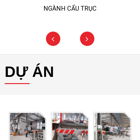
NGÀNH NGHIỀN ĐÁ, CÁT NHÂN TẠO
DỰ ÁN