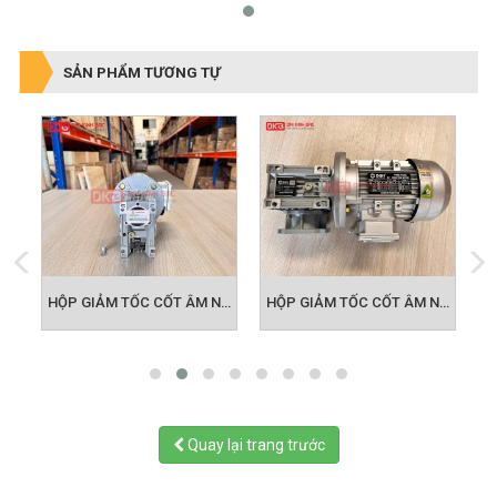
SẢN PHẨM TƯƠNG TỰ
HỘP GIẢM TỐC CỐT ÂM NMRV 030
HỘP GIẢM TỐC CỐT ÂM NMRV 040
HỘP GIẢM TỐC CỐT ÂM NMRV 050
Quay lại trang trước