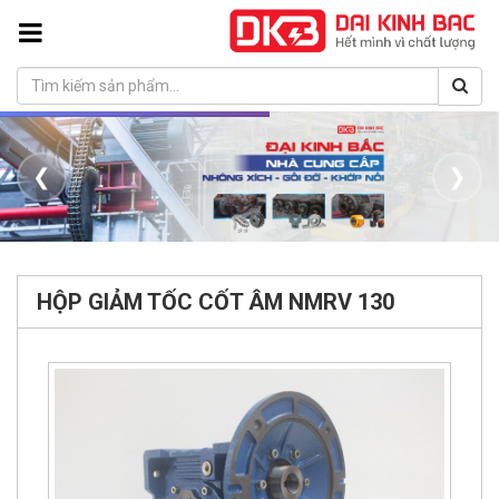
❮
❯
HỘP GIẢM TỐC CỐT ÂM NMRV 130