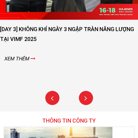
G
[DAY 2] SỨC NÓNG NGÀY THỨ 2 VẪN ĐANG LAN TO
VIMF 2025 – BẮC GIANG!
XEM THÊM
THÔNG TIN CÔNG TY