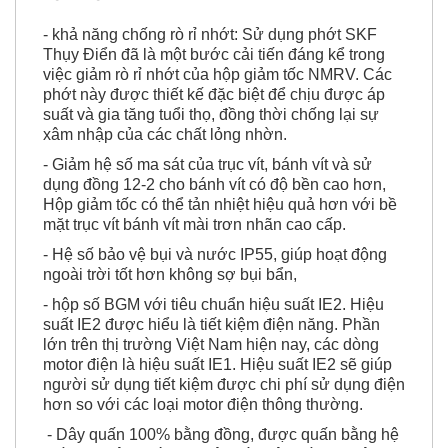
- khả năng chống rò rỉ nhớt: Sử dụng phớt SKF
Thụy Điển đã là một bước cải tiến đáng kể trong
việc giảm rò rỉ nhớt của hộp giảm tốc NMRV. Các
phớt này được thiết kế đặc biệt để chịu được áp
suất và gia tăng tuổi thọ, đồng thời chống lại sự
xâm nhập của các chất lỏng nhờn.
- Giảm hệ số ma sát của trục vít, bánh vít và sử
dụng đồng 12-2 cho bánh vít có độ bền cao hơn,
Hộp giảm tốc có thể tản nhiệt hiệu quả hơn với bề
mặt trục vít bánh vít mài trơn nhãn cao cấp.
- Hệ số bảo vệ bụi và nước IP55, giúp hoạt động
ngoài trời tốt hơn không sợ bụi bẩn,
- hộp số BGM với tiêu chuẩn hiệu suất IE2. Hiệu
suất IE2 được hiểu là tiết kiệm điện năng. Phần
lớn trên thị trường Việt Nam hiện nay, các dòng
motor điện là hiệu suất IE1. Hiệu suất IE2 sẽ giúp
người sử dụng tiết kiệm được chi phí sử dụng điện
hơn so với các loại motor điện thông thường.
- Dây quấn 100% bằng đồng, được quấn bằng hệ