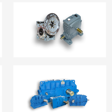
Hộp Số Vuông Góc Trục Vít
Hộp Giảm Tốc Công Nghiệp Nặng