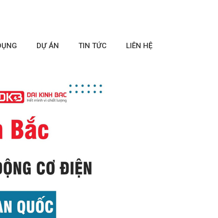
DỤNG
DỰ ÁN
TIN TỨC
LIÊN HỆ
⏸ Tạm dừng
❯