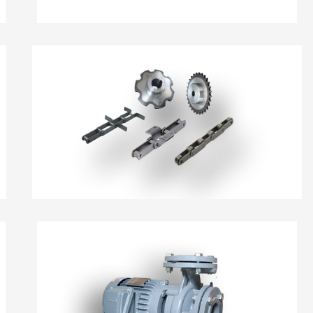
Nhông Xích
Bơm Nước-Bơm Định Lượng-Bơm Hóa Chất