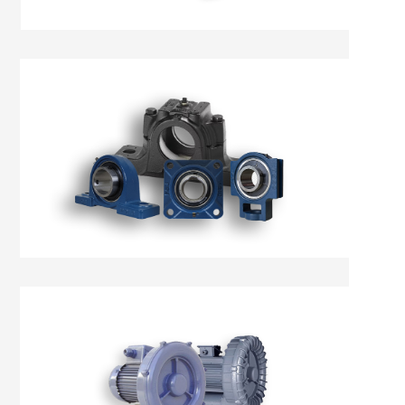
Gối Đỡ
Máy Thổi Khí