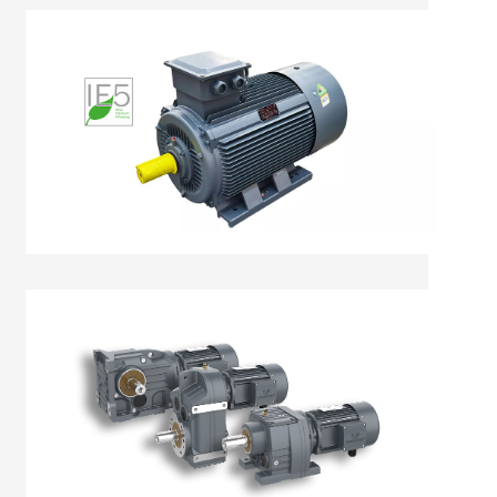
Mô Tơ Điện 3 pha
Mô Tơ Giảm Tốc R-F-K-S