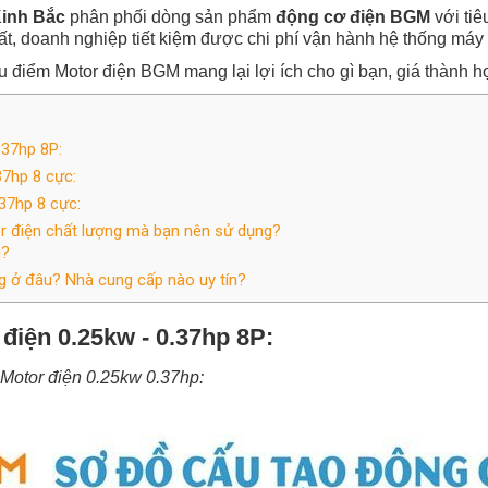
Kinh Bắc
phân phối dòng sản phẩm
động cơ điện BGM
với ti
n xuất, doanh nghiệp tiết kiệm được chi phí vận hành hệ thống m
u điểm Motor điện BGM mang lại lợi ích cho gì bạn, giá thành hợ
.37hp 8P:
37hp 8 cực:
.37hp 8 cực:
or điện chất lượng mà bạn nên sử dụng?
ì?
ng ở đâu? Nhà cung cấp nào uy tín?
 điện 0.25kw - 0.37hp 8P:
 Motor điện 0.25kw 0.37hp: