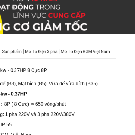
Sản phẩm
Mô Tơ Điện 3 pha
Mô Tơ Điện BGM Việt Nam
5kw - 0.37HP 8 Cực 8P
đế (B3), Mặt bích (B5), Vừa đế vừa bích (B35)
5kw - 0.37HP
: 8P ( 8 Cực) ≈ 650 vòng/phút
g: 1 pha 220V và 3 pha 220V/380V
 IP 55
BGM- Việt Nam