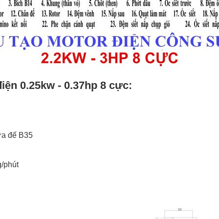
điện
0.25kw - 0.37hp 8 cực:
vừa đế B35
/phút