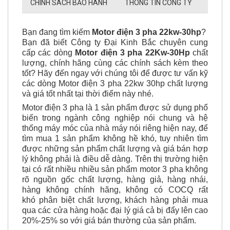
CHÍNH SÁCH BẢO HÀNH
THÔNG TIN CÔNG TY
Bạn đang tìm kiếm
Motor điện 3 pha
22kw-30hp
? ​
Bạn đã biết Công ty Đại Kinh Bắc chuyên cung
cấp các dòng
Motor điện 3 pha 22Kw-30Hp
chất
lượng, chính hãng cùng các chính sách kèm theo
tốt? Hãy đến ngay với chúng tôi để được tư vấn kỹ
các dòng Motor điện 3 pha 22kw 30hp chất lượng
và giá tốt nhất tại thời điểm này nhé.
Motor điện 3 pha là 1 sản phẩm được sử dụng phổ
biến trong ngành công nghiệp nói chung và hệ
thống máy móc của nhà máy nói riêng hiện nay, để
tìm mua 1 sản phẩm không hề khó, tuy nhiên tìm
được những sản phẩm chất lượng và giá bán hợp
lý không phải là điều dễ dàng. Trên thị trường hiện
tại có rất nhiều nhiều sản phẩm motor 3 pha không
rõ nguồn gốc chất lượng, hàng giả, hàng nhái,
hàng không chính hãng, không có COCQ rất
khó phân biệt chất lượng, khách hàng phải mua
qua các cửa hàng hoặc đại lý giá cả bị đẩy lên cao
20%-25% so với giá bán thường của sản phẩm.