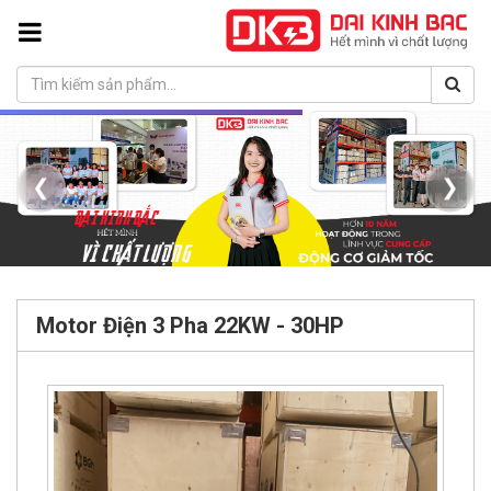
❮
❯
Motor Điện 3 Pha 22KW - 30HP