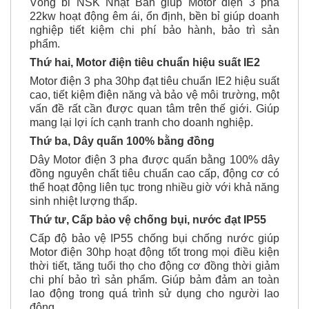
Vòng bi NSK Nhật Bản giúp Motor điện 3 pha
22kw hoạt động êm ái, ổn định, bền bỉ giúp doanh
nghiệp tiết kiệm chi phí bảo hành, bảo trì sản
phẩm.
Thứ hai, Motor điện tiêu chuẩn hiệu suất IE2
Motor điện 3 pha 30hp đạt tiêu chuẩn IE2 hiệu suất
cao, tiết kiệm điện năng và bảo vệ môi trường, một
vấn đề rất cần được quan tâm trên thế giới. Giúp
mang lại lợi ích cạnh tranh cho doanh nghiệp.
Thứ ba, Dây quấn 100% bằng đồng
Dây Motor điện 3 pha được quấn bằng 100% dây
đồng nguyên chất tiêu chuẩn cao cấp, động cơ có
thể hoạt động liên tục trong nhiều giờ với khả năng
sinh nhiệt lượng thấp.
Thứ tư, Cấp bảo vệ chống bụi, nước đạt IP55
Cấp độ bảo vệ IP55 chống bụi chống nước giúp
Motor điện 30hp hoạt động tốt trong mọi điều kiện
thời tiết, tăng tuổi thọ cho động cơ đồng thời giảm
chi phí bảo trì sản phẩm. Giúp bảm đảm an toàn
lao động trong quá trình sử dụng cho người lao
động.