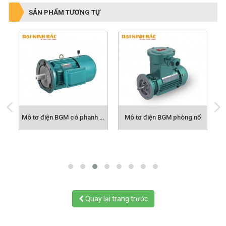
SẢN PHẨM TƯƠNG TỰ
Mô tơ điện BGM có phanh từ-thắng từ
Mô tơ điện BGM phòng nổ
M
Quay lại trang trước