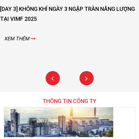
ĂNG LƯỢNG
[DAY 2] SỨC NÓNG NGÀY THỨ 2 VẪN ĐAN
VIMF 2025 – BẮC GIANG!
XEM THÊM
THÔNG TIN CÔNG TY