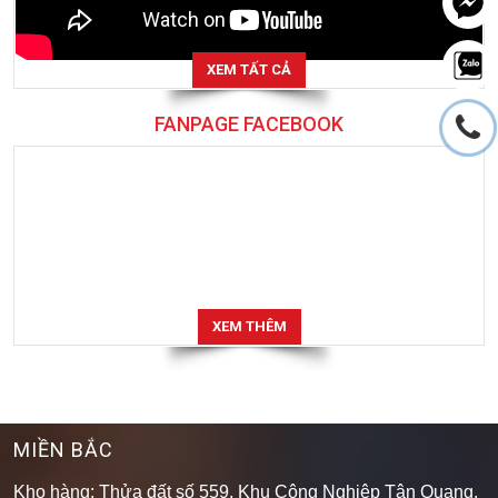
XEM TẤT CẢ
FANPAGE FACEBOOK
XEM THÊM
MIỀN BẮC
Kho hàng: Thửa đất số 559, Khu Công Nghiệp Tân Quang,