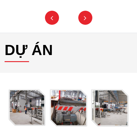
DỰ ÁN