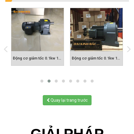
or Giảm Tốc Tải Nặng 7,5Kw
Động cơ giảm tốc 0.1kw 1/8hp 1/3
Động cơ giảm tốc 0.1kw 1/8hp 1/5
Quay lại trang trước
GIẢI PHÁP