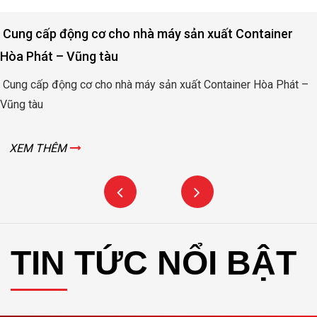
er
Động cơ nâng hạ cửa đập thủy lợi Rào Nam – 
Bình
hát –
Động cơ nâng hạ cửa đập thủy lợi Rào Nam – Quảng B
XEM THÊM
TIN TỨC NỔI BẬT