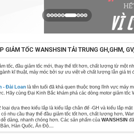
P GIẢM TỐC WANSHSIN TẢI TRUNG GH,GHM, G
 tốc, đầu giảm tốc mới, thay thế tốt hơn, chất lượng từ một nh
gành kĩ thuật, máy móc bởi sự ưu việt về chất lượng lẫn giá t
 - Đài Loan
là tên tuổi đã khá quen thuộc trong lĩnh vực máy 
 chức. Hãy cùng Đại Kinh Bắc khám phá các dòng motor giảm t
 loại dựa theo kiểu lắp là kiểu lắp chân đế -GH và kiểu lắp mặt
ng có nhu cầu thay thế đầu giảm tốc tốt hơn, chất lượng hơn, 
i dễ dàng, nhanh chóng hơn. Các sản phẩm của
WANSHSIN
đã
t Bản, Hàn Quốc, Ấn Độ....