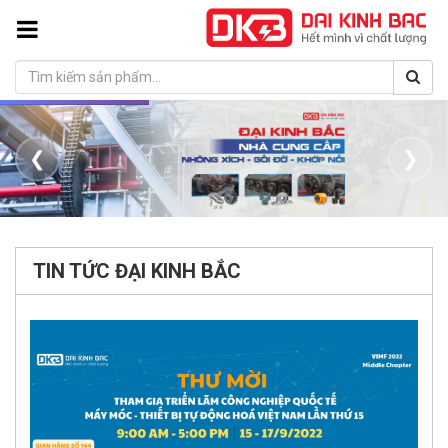
❮
❯
TIN TỨC ĐẠI KINH BẮC