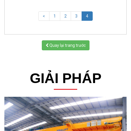
(current)
<
1
2
3
4
Quay lại trang trước
GIẢI PHÁP