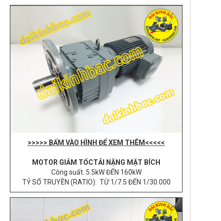
>>>>> BẤM VÀO HÌNH ĐỂ XEM THÊM<<<<<
MOTOR GIẢM TỐCTẢI NẶNG MẶT BÍCH
Công suất: 5.5kW ĐẾN 160kW
TỶ SỐ TRUYỀN (RATIO): TỪ 1/7.5 ĐẾN 1/30.000