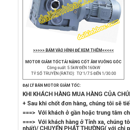
>>>>> BẤM VÀO HÌNH ĐỂ XEM THÊM<<<<<
MOTOR GIẢM TỐCTẢI NẶNG CỐT ÂM VUÔNG GÓC
Công suất: 5.5kW ĐẾN 160kW
TỶ SỐ TRUYỀN (RATIO): TỪ 1/7.5 ĐẾN 1/30.00
ĐẠI LÝ BÁN MOTOR GIẢM TỐC:
KHI KHÁCH HÀNG MUA HÀNG CỦA CHÚN
+ Sau khi chốt đơn hàng, chúng tôi sẽ ti
===> Với khách ở gần hoặc trung tâm chú
===> Với khách hàng ở Tỉnh xa, chúng t
nhất)/ CHUYỂN PHÁT THƯỜNG( với chi ph