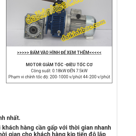
>>>>> BẤM VÀO HÌNH ĐỂ XEM THÊM<<<<<
MOTOR GIẢM TỐC -ĐIỀU TỐC CƠ
Công suất: 0.18kW ĐẾN 7.5kW
Phạm vi chỉnh tốc độ: 200-1000 v/phút 44-200 v/phút
nh nhất.
khách hàng cần gấp với thời gian nhanh
ời gian cho khách hàng kịp tiến độ lắp