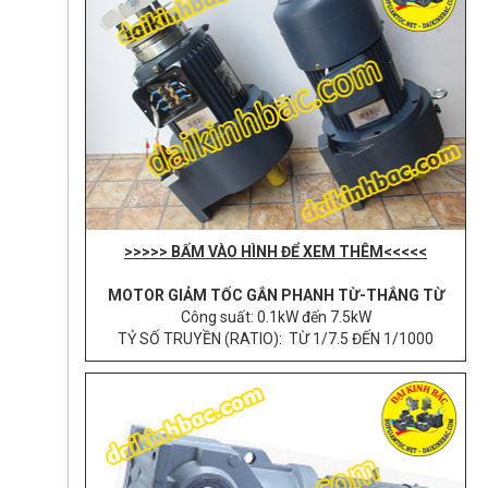
>>>>> BẤM VÀO HÌNH ĐỂ XEM THÊM<<<<<
MOTOR GIẢM TỐC GẮN PHANH TỪ-THẮNG TỪ
Công suất: 0.1kW đến 7.5kW
TỶ SỐ TRUYỀN (RATIO): TỪ 1/7.5 ĐẾN 1/1000