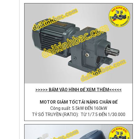
>>>>> BẤM VÀO HÌNH ĐỂ XEM THÊM<<<<<
MOTOR GIẢM TỐCTẢI NẶNG CHÂN ĐẾ
Công suất: 5.5kW ĐẾN 160kW
TỶ SỐ TRUYỀN (RATIO): TỪ 1/7.5 ĐẾN 1/30.000