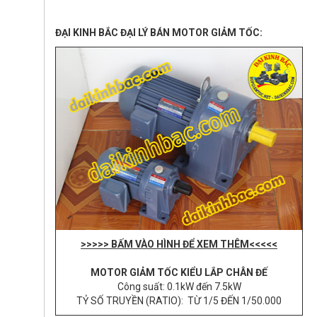
ĐẠI KINH BẮC ĐẠI LÝ BÁN MOTOR GIẢM TỐC:
>>>>> BẤM VÀO HÌNH ĐỂ XEM THÊM<<<<<
MOTOR GIẢM TỐC KIỂU LẮP CHÂN ĐẾ
Công suất: 0.1kW đến 7.5kW
TỶ SỐ TRUYỀN (RATIO): TỪ 1/5 ĐẾN 1/50.000