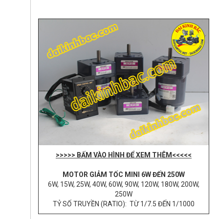
>>>>> BẤM VÀO HÌNH ĐỂ XEM THÊM<<<<<
MOTOR GIẢM TỐC MINI 6W ĐẾN 250W
6W, 15W, 25W, 40W, 60W, 90W, 120W, 180W, 200W,
250W
TỶ SỐ TRUYỀN (RATIO): TỪ 1/7.5 ĐẾN 1/1000