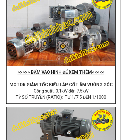
>>>>> BẤM VÀO HÌNH ĐỂ XEM THÊM<<<<<
MOTOR GIẢM TỐC KIỂU LẮP CỐT ÂM VUÔNG GÓC
Công suất: 0.1kW đến 7.5kW
TỶ SỐ TRUYỀN (RATIO): TỪ 1/7.5 ĐẾN 1/1000