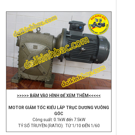
>>>>> BẤM VÀO HÌNH ĐỂ XEM THÊM<<<<<
MOTOR GIẢM TỐC KIỂU LẮP TRỤC DƯƠNG VUÔNG
GÓC
Công suất: 0.1kW đến 7.5kW
TỶ SỐ TRUYỀN (RATIO): TỪ 1/10 ĐẾN 1/60