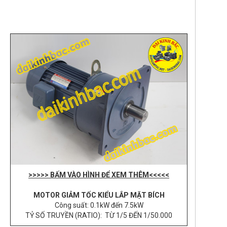
>>>>> BẤM VÀO HÌNH ĐỂ XEM THÊM<<<<<
MOTOR GIẢM TỐC KIỂU LẮP MẶT BÍCH
Công suất: 0.1kW đến 7.5kW
TỶ SỐ TRUYỀN (RATIO): TỪ 1/5 ĐẾN 1/50.000