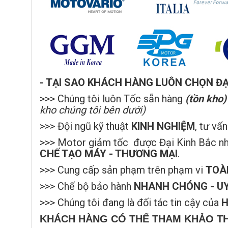
- TẠI SAO KHÁCH HÀNG LUÔN CHỌN ĐẠI
>>> Chúng tôi luôn Tốc sẵn hàng
(tồn kho)
kho chúng tôi bên dưới)
>>> Đội ngũ kỹ thuật
KINH NGHIỆM
, tư vấ
>>> Motor giảm tốc được Đại Kinh Bắc nhập
CHẾ TẠO MÁY - THƯƠNG MẠI
.
>>> Cung cấp sản phạm trên phạm vi
TOÀ
>>> Chế bộ bảo hành
NHANH CHÓNG - UY
>>> Chúng tôi đang là đối tác tin cậy của
H
KHÁCH HÀNG CÓ THỂ THAM KHẢO T