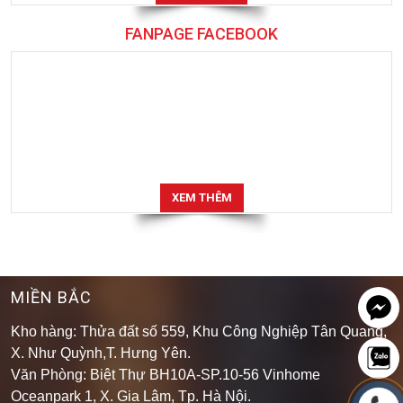
FANPAGE FACEBOOK
XEM THÊM
MIỀN BẮC
Kho hàng: Thửa đất số 559, Khu Công Nghiệp Tân Quang,
X. Như Quỳnh,T. Hưng Yên.
Văn Phòng: Biệt Thự BH10A-SP.10-56 Vinhome
Oceanpark 1, X. Gia Lâm, Tp. Hà Nội.