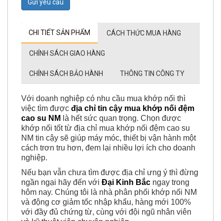
Gửi yêu cầu
CHI TIẾT SẢN PHẨM
CÁCH THỨC MUA HÀNG
CHÍNH SÁCH GIAO HÀNG
CHÍNH SÁCH BẢO HÀNH
THÔNG TIN CÔNG TY
Với doanh nghiệp có nhu cầu mua khớp nối thì
việc tìm được
địa chỉ tin cậy mua khớp nối đệm
cao su NM
là hết sức quan trọng. Chọn được
khớp nối tốt từ địa chỉ mua khớp nối đệm cao su
NM tin cậy sẽ giúp máy móc, thiết bị vận hành một
cách trơn tru hơn, đem lại nhiều lợi ích cho doanh
nghiệp.
Nếu bạn vẫn chưa tìm được địa chỉ ưng ý thì đừng
ngần ngại hãy đến với
Đại Kinh Bắc
ngay trong
hôm nay. Chúng tôi là nhà phân phối khớp nối NM
và động cơ giảm tốc nhập khẩu, hàng mới 100%
với đầy đủ chứng từ, cùng với đội ngũ nhân viên