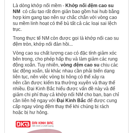
Là dòng khớp nối mềm -
Khớp nối đệm cao su
NM
có cấu tạo rất đơn giản bao gồm hai hub bằng
hợp kim gang tạo nên sự chắc chắn với vòng cao
su mềm linh hoạt có thể bù tất cả các loại sai lệch
trục.
Trong thực tế NM còn được gọi là khớp nối cao su
đệm tròn, khớp nối đàn hồi...
Vòng cao su chất lượng cao có đặc tính giảm xóc
bên trong, cho phép hấp thụ và làm giảm các rung
động xoắn. Tuy nhiên,
vòng đệm cao su
chịu các
tác động xoắn, tải khác nhau cần phải biến dạng
liên tục, nên việc vòng bị hỏng có thể xảy ra
nên cần được kiểm tra thường xuyên và thay thế
nhiều. Đại Kinh Bắc hiểu được vấn đề này và để
giảm chi phí thay cả khớp nối NM cho bạn, bạn chỉ
cần liên hệ ngay với
Đại Kinh Bắc
để được cung
cấp ngay vòng đệm thay thế khi chúng bị rách
hoặc bị hư hỏng.