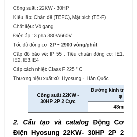
Công suất : 22KW - 30HP
Kiểu lắp: Chân đế (TEFC), Mặt bích (TE-F)
Chất liệu: Vỏ gang
Điện áp : 3 pha 380V/660V
Tốc độ động cơ:
2P ~ 2900 vòng/phút
Cấp độ bảo vệ: IP 55 , Tiêu chuẩn động cơ: IE1,
IE2, IE3,IE4
Cấp cách nhiệt: Class F 225 ° C
Thương hiệu xuất xứ: Hyosung - Hàn Quốc
Đường kính trục đ
Công suất 22KW -
φ
30HP 2P 2 Cực
48mm
2. Cấu tạo và catalog
Động Cơ
Điện Hyosung 22KW- 30HP 2P 2