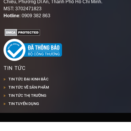
Chiêu, Phường Dĩ An, Thành Phố Hồ Chí Minh
.
MST: 3702471823
Hotline
: 0909 382 863
TIN TỨC
TIN TỨC ĐẠI KINH BẮC
TIN TỨC VỀ SẢN PHẨM
TIN TỨC THỊ TRƯỜNG
TIN TUYỂN DỤNG