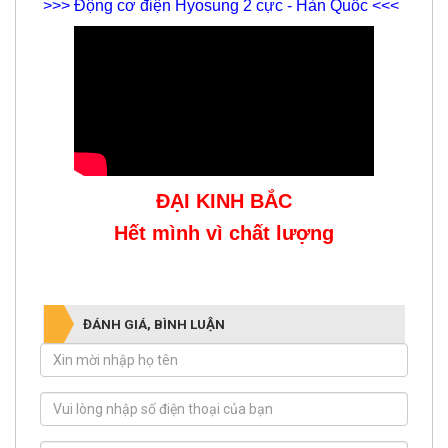
>>> Động cơ điện Hyosung 2 cực - Hàn Quốc <<<
ĐẠI KINH BẮC
Hết mình vì chất lượng
ĐÁNH GIÁ, BÌNH LUẬN