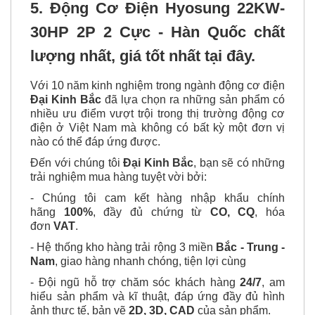
5. Động Cơ Điện Hyosung 22KW-
30HP 2P 2 Cực - Hàn Quốc chất
lượng nhất, giá tốt nhất tại đây.
Với 10 năm kinh nghiệm trong ngành động cơ điện
Đại Kinh Bắc
đã lựa chọn ra những sản phẩm có
nhiều ưu điểm vượt trội trong thị trường động cơ
điện ở Việt Nam mà không có bất kỳ một đơn vị
nào có thể đáp ứng được.
Đến với chúng tôi
Đại Kinh Bắc
, bạn sẽ có những
trải nghiệm mua hàng tuyệt vời bởi:
- Chúng tôi cam kết hàng nhập khẩu chính
hãng
100%
, đầy đủ chứng từ
CO, CQ
, hóa
đơn
VAT
.
- Hệ thống kho hàng trải rộng 3 miền
Bắc - Trung -
Nam
, giao hàng nhanh chóng, tiện lợi cùng
- Đội ngũ hỗ trợ chăm sóc khách hàng
24/7
, am
hiểu sản phẩm và kĩ thuật, đáp ứng đầy đủ hình
ảnh thực tế, bản vẽ
2D, 3D, CAD
của sản phẩm.