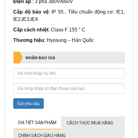
Điện áp
: 3 pha 380V/660V
Cấp độ bảo vệ
: IP 55 , Tiêu chuẩn động cơ: IE1,
IE2,IE3,IE4
Cấp cách nhiệt
: Class F 155 ° C
Thương hiệu:
Hyosung – Hàn Quốc
NHẬN BÁO GIÁ
Gửi yêu cầu
CHI TIẾT SẢN PHẨM
CÁCH THỨC MUA HÀNG
CHÍNH SÁCH GIAO HÀNG