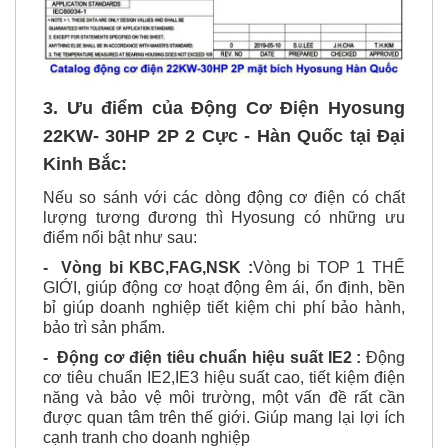
3. Ưu điểm của Động Cơ Điện Hyosung
22KW- 30HP 2P 2 Cực - Hàn Quốc tại Đại
Kinh Bắc:
Nếu so sánh với các dòng động cơ điện có chất
lượng tương đương thì Hyosung có những ưu
điểm nổi bật như sau:
-
Vòng bi KBC,FAG,NSK :
Vòng bi TOP 1 THẾ
GIỚI, giúp động cơ hoạt động êm ái, ổn định, bền
bỉ giúp doanh nghiệp tiết kiệm chi phí bảo hành,
bảo trì sản phẩm.
-
Động cơ
đi
ện tiêu chuẩn hiệu suất IE2 :
Động
cơ tiêu chuẩn IE2,IE3 hiệu suất cao, tiết kiệm điện
năng và bảo vệ môi trường, một vấn đề rất cần
được quan tâm trên thế giới. Giúp mang lại lợi ích
cạnh tranh cho doanh nghiệp