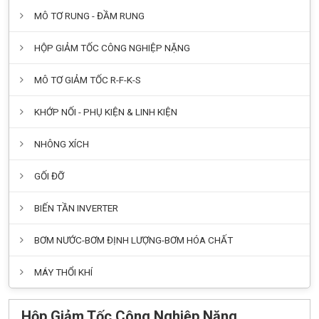
MÔ TƠ RUNG - ĐẦM RUNG
HỘP GIẢM TỐC CÔNG NGHIỆP NẶNG
MÔ TƠ GIẢM TỐC R-F-K-S
KHỚP NỐI - PHỤ KIỆN & LINH KIỆN
NHÔNG XÍCH
GỐI ĐỠ
BIẾN TẦN INVERTER
BƠM NƯỚC-BƠM ĐỊNH LƯỢNG-BƠM HÓA CHẤT
MÁY THỔI KHÍ
Hộp Giảm Tốc Công Nghiệp Nặng