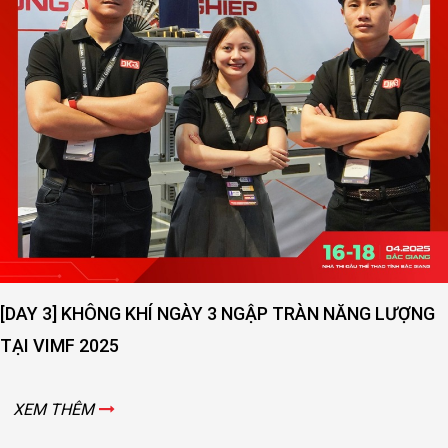
 NGẬP TRÀN NĂNG LƯỢNG
[DAY 2] SỨC NÓNG NGÀY T
VIMF 2025 – BẮC GIANG!
XEM THÊM