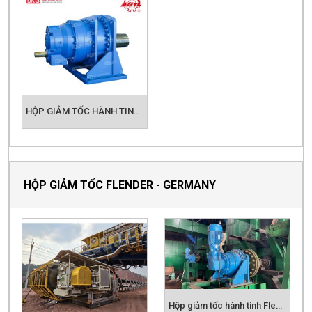
HỘP GIẢM TỐC HÀNH TINH TPB2L TAILONG
HỘP GIẢM TỐC FLENDER - GERMANY
Hộp giảm tốc hành tinh Flender cho nhà máy mía đường