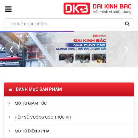
❮
❯
DANH MỤC SẢN PHẨM
MÔ TƠ GIẢM TỐC
HỘP SỐ VUÔNG GÓC TRỤC VÍT
MÔ TƠ ĐIỆN 3 PHA