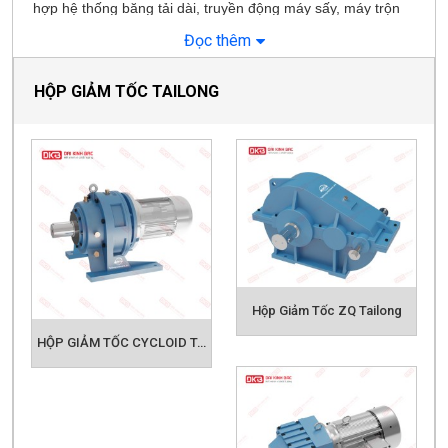
hợp hệ thống băng tải dài, truyền động máy sấy, máy trộn
và các dây chuyền vật liệu xây dựng.
Đọc thêm
Tất cả sản phẩm đều có tùy chọn:
trục đặc/trục rỗng,
chân đế/flange, tỉ số truyền đa dạng, thiết kế theo yêu
HỘP GIẢM TỐC TAILONG
cầu
, kèm dịch vụ bảo trì & phụ tùng chính hãng.
Sản phẩm được kiểm nghiệm mô-men xoắn, độ ồn, độ rung
theo tiêu chuẩn; tối ưu vận hành cho môi trường
tải nặng,
liên tục, bụi – nhiệt độ cao
.
Đại Kinh Bắc hỗ trợ kỹ thuật chọn model phù hợp theo:
công suất motor, tốc độ kéo, mô-men tải, hệ số làm việc
(Sf), tăng tuổi thọ và giảm chi phí dừng máy.
Kho hàng sẵn tại Việt Nam, thời gian giao nhanh, hỗ trợ
toàn quốc cho khách hàng
xi măng – thép – than – nhiệt
Hộp Giảm Tốc ZQ Tailong
điện – cảng logistics – vật liệu xây dựng
.
HỘP GIẢM TỐC CYCLOID TAILONG DÒNG B-BWD