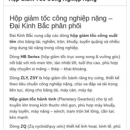
Hộp giảm tốc công nghiệp nặng –
Đại Kinh Bắc phân phối
Đại Kinh Bắc cung cấp các dòng
hộp giảm tốc công suất
lớn
cho băng tải, nghiền, trộn, khuấy, tuyển quặng và nhiều
ứng dụng tải nặng trong công nghiệp.
Dòng
HB Series
(hộp giảm tốc trục song song & vuông góc)
nổi bật với mô-men lớn, tản nhiệt tốt, tuổi thọ cao, phù hợp
dây chuyền xi măng – thép – khai khoáng.
Dòng
ZLY, ZSY
là hộp giảm tốc bánh răng trụ cứng, thiết kế
theo tiêu chuẩn công nghiệp nặng, chịu va đập và tải trọng
liên tục, dùng cho băng tải, máy cán, máy ép.
Hộp giảm tốc hành tinh
(Planetary Gearbox) cho tỷ số
truyền lớn trong kích thước nhỏ gọn, phù hợp máy khuấy,
máy tuyển, máy nâng – winch, trạm trộn bê tông, cần lực
kéo mạnh.
Dòng
ZQ
(Zq cycloid/quy ước) thiết kế linh hoạt, kinh tế, phù