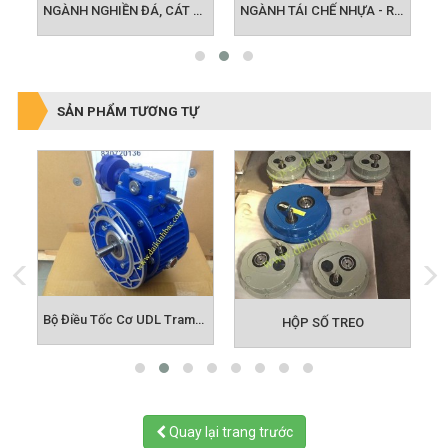
NGÀNH TÁI CHẾ NHỰA - RÁC
NGÀNH NGHIỀN ĐÁ, CÁT NHÂN TẠO
SẢN PHẨM TƯƠNG TỰ
Bộ Điều Tốc Cơ UDL Tramec
H
HỘP SỐ TREO
o
Quay lại trang trước