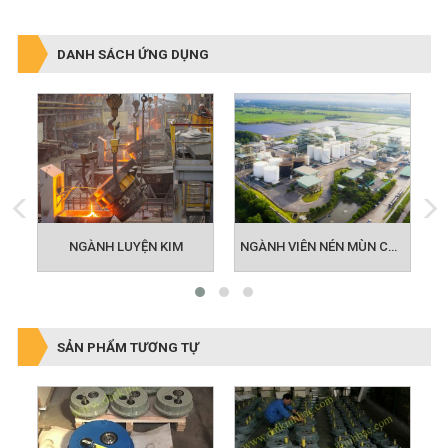
DANH SÁCH ỨNG DỤNG
NGÀNH VIÊN NÉN MÙN CƯA - NĂNG LƯỢNG MỚI
NGÀNH LUYỆN KIM
NGÀNH TÁI CHẾ NHỰA - RÁC
SẢN PHẨM TƯƠNG TỰ