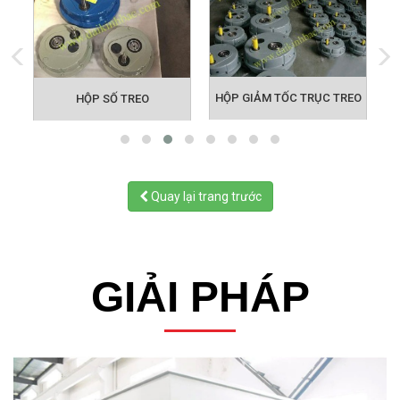
ều Tốc Cơ UDL Tramec
HỘP GIẢM TỐC TRỤC TREO
HỘP SỐ TREO
Quay lại trang trước
GIẢI PHÁP