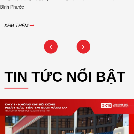
Bình Phước
XEM THÊM
TIN TỨC NỔI BẬT