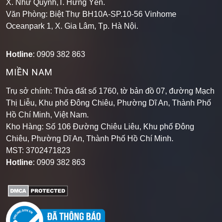
X. Như Quỳnh,T. Hưng Yên.
Văn Phòng: Biệt Thự BH10A-SP.10-56 Vinhome
Oceanpark 1, X. Gia Lâm, Tp. Hà Nội.
Hotline
: 0909 382 863
MIỀN NAM
Trụ sở chính: Thửa đất số 1760, tờ bản đồ 07, đường Mạch
Thị Liễu, Khu phố Đông Chiêu, Phường Dĩ An, Thành Phố
Hồ Chí Minh, Việt Nam.
Kho Hàng: Số 106 Đường Chiêu Liêu, Khu phố Đông
Chiêu, Phường Dĩ An, Thành Phố Hồ Chí Minh
.
MST: 3702471823
Hotline
: 0909 382 863