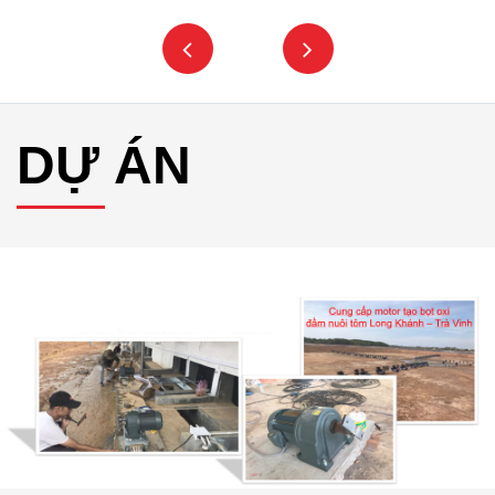
DỰ ÁN