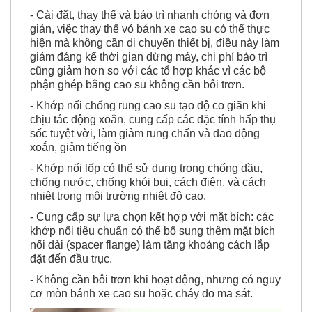
- Cài đặt, thay thế và bảo trì nhanh chóng và đơn
giản, việc thay thế vỏ bánh xe cao su có thể thực
hiện mà không cần di chuyển thiết bị, điều này làm
giảm đáng kể thời gian dừng máy, chi phí bảo trì
cũng giảm hơn so với các tổ hợp khác vì các bộ
phận ghép bằng cao su không cần bôi trơn.
- Khớp nối chống rung cao su tạo độ co giãn khi
chịu tác động xoắn, cung cấp các đặc tính hấp thụ
sốc tuyệt vời, làm giảm rung chấn và dao động
xoắn, giảm tiếng ồn
- Khớp nối lốp có thể sử dụng trong chống dầu,
chống nước, chống khói bụi, cách điện, và cách
nhiệt trong môi trường nhiệt độ cao.
- Cung cấp sự lựa chọn kết hợp với mặt bích: các
khớp nối tiêu chuẩn có thể bổ sung thêm mặt bích
nối dài (spacer flange) làm tăng khoảng cách lắp
đặt đến đầu trục.
- Không cần bôi trơn khi hoạt động, nhưng có nguy
cơ mòn bánh xe cao su hoặc cháy do ma sát.