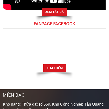
XEM TẤT CẢ
FANPAGE FACEBOOK
XEM THÊM
MIỀN BẮC
Kho hàng: Thửa đất số 559, Khu Công Nghiệp Tân Quang,