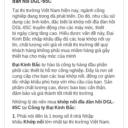
6. Đại Kinh Bắc nơi cung cấp khớp nối đĩa
đàn hồi DGL-65C
Tại thị trường Việt Nam hiện nay, ngành công
nghiệp đang trong đà phát triển. Do đó, nhu cầu sử
dụng các linh kiện, đặc biệt là khớp nối đĩa đàn hồi
DGL-65C truyền động cho các máy móc, thiết
bị ngày càng tăng cao. Hiểu được vấn đề này, Đại
Kinh Bắc nhập khẩu đầy đủ các loại khớp nối uy
tín, chất lượng với giá rẻ nhất thị trường để quý
khách hàng không phải mua nhầm hàng giả gây
thiệt hại cho máy móc của mình
Đại Kinh Bắc
tự hào là công ty hàng đầu phân
phối các thiết bị hỗ trợ công nghiệp. Đây là nơi sẽ
cung cấp cho bạn các loại khớp nối, động cơ giảm
tốc nhập khẩu phù hợp với nhu cầu của bạn. Sản
phẩm chất lượng cao, được bao bọc cẩn thận,
đảm bảo và giá thành tốt nhất thị trường
Những lý do nên mua
khớp nối đĩa đàn hồi DGL-
65C
tại
Công ty Đại Kinh Bắc:
1
. Phải nói đến là 1 trong số ít nhà Nhập