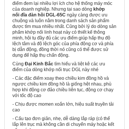
Những linh kiện công nghiệp đều có những ưu
điểm đem lại nhiều lợi ích cho hệ thống máy móc
của doanh nghiệp. Nhưng tại sao dòng
khớp
nối đĩa đàn hồi DGL-65C
ngày càng được ưu
chuộng và luôn nằm trong danh sách sản phẩm
được tìm mua nhiều nhất. Cũng bởi lý do dòng sản
phẩm khớp nối linh hoạt này có thiết kế thông
minh, hội tụ đầy đủ các ưu điểm giúp hấp thụ độ
lệch tâm và độ lệch góc của phía động cơ và phía
bị dẫn động, đồng thời nó cũng có thể được sử
dụng để hấp thụ chấn động.
Cùng
Đại Kinh Bắc
tìm hiểu và liệt kê các ưu
điểm của dòng khớp nối trục DGL này nhé
- Các đặc điểm xoay theo chiều kim đồng hồ và
ngược chiều kim đồng hồ là giống hệt nhau, phù
hợp khi động cơ đảo chiều liên tục, động cơ chạy
với tốc độ cao
- Chịu được momen xoắn lớn, hiệu suất truyền tải
cao
- Cấu tạo đơn giản, nhẹ, dễ dàng lắp ráp (có thể