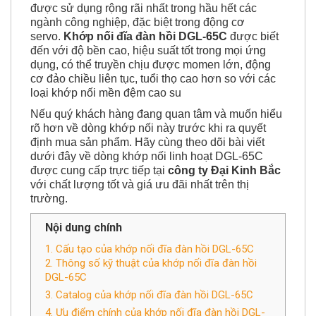
Khớp nối đĩa đàn hồi DGL-65C
là dạng khớp nối
được sử dụng rộng rãi nhất trong hầu hết các
ngành công nghiệp, đặc biệt trong động cơ
servo.
Khớp nối đĩa đàn hồi DGL-65C
được biết
đến với độ bền cao, hiệu suất tốt trong mọi ứng
dụng, có thể truyền chịu được momen lớn, động
cơ đảo chiều liên tục, tuổi thọ cao hơn so với các
loại khớp nối mền đệm cao su
Nếu quý khách hàng đang quan tâm và muốn hiểu
rõ hơn về dòng khớp nối này trước khi ra quyết
định mua sản phẩm. Hãy cùng theo dõi bài viết
dưới đây về dòng khớp nối linh hoạt DGL-65C
được cung cấp trực tiếp tại
công ty Đại Kinh Bắc
với chất lượng tốt và giá ưu đãi nhất trên thị
trường.
Nội dung chính
1. Cấu tạo của khớp nối đĩa đàn hồi DGL-65C
2. Thông số kỹ thuật của khớp nối đĩa đàn hồi
DGL-65C
3. Catalog của khớp nối đĩa đàn hồi DGL-65C