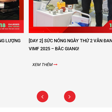
[DAY 2] SỨC NÓNG NGÀY THỨ 2 VẪN ĐANG LAN TOẢ -
VIMF 2025 – BẮC GIANG!
XEM THÊM