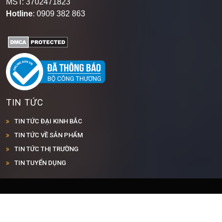
Chiêu, Phường Dĩ An, Thành Phố Hồ Chí Minh
.
MST: 3702471823
Hotline
: 0909 382 863
TIN TỨC
TIN TỨC ĐẠI KINH BẮC
TIN TỨC VỀ SẢN PHẨM
TIN TỨC THỊ TRƯỜNG
TIN TUYỂN DỤNG