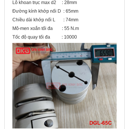
Lỗ khoan trục min d1 : 12mm
Lỗ khoan trục max d2 : 28mm
Đường kính khớp nối D : 65mm
Chiều dài khớp nối L : 74mm
Mô-men xoắn tối đa : 55 N.m
Tốc độ quay tối đa : 10000