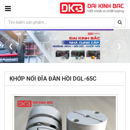
❮
❯
KHỚP NỐI ĐĨA ĐÀN HỒI DGL-65C