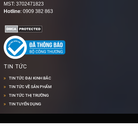
MST: 3702471823
Hotline
: 0909 382 863
TIN TỨC
TIN TỨC ĐẠI KINH BẮC
TIN TỨC VỀ SẢN PHẨM
TIN TỨC THỊ TRƯỜNG
TIN TUYỂN DỤNG