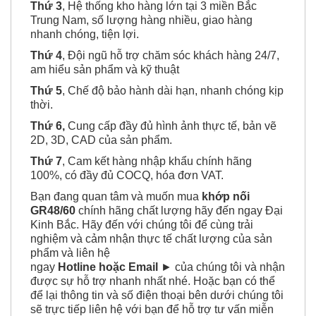
Thứ 3
, Hệ thống kho hàng lớn tại 3 miền Bắc
Trung Nam, số lượng hàng nhiều, giao hàng
nhanh chóng, tiện lợi.
Thứ 4
, Đội ngũ hỗ trợ chăm sóc khách hàng 24/7,
am hiểu sản phẩm và kỹ thuật
Thứ 5
, Chế độ bảo hành dài hạn, nhanh chóng kịp
thời.
Thứ 6,
Cung cấp đầy đủ hình ảnh thực tế, bản vẽ
2D, 3D, CAD của sản phẩm.
Thứ 7
, Cam kết hàng nhập khẩu chính hãng
100%, có đầy đủ COCQ, hóa đơn VAT.
Bạn đang quan tâm và muốn mua
khớp nối
GR48/60
chính hãng chất lượng hãy đến ngay Đại
Kinh Bắc. Hãy đến với chúng tôi để cùng trải
nghiệm và cảm nhận thực tế chất lượng của sản
phẩm và liên hệ
ngay
Hotline hoặc Email
► của chúng tôi và nhận
được sự hỗ trợ nhanh nhất nhé. Hoặc bạn có thể
để lại thông tin và số điện thoại bên dưới chúng tôi
sẽ trực tiếp liên hệ với bạn để hỗ trợ tư vấn miễn