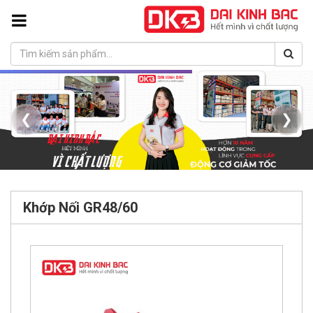
❮
❯
Khớp Nối GR48/60