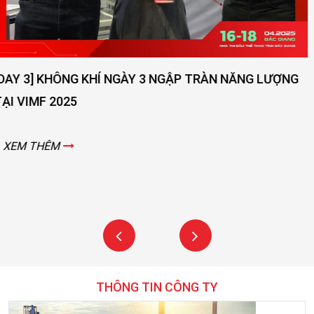
[DAY 2] SỨC NÓNG NGÀY THỨ 2 VẪN ĐANG LAN TOẢ -
VIMF 2025 – BẮC GIANG!
XEM THÊM
THÔNG TIN CÔNG TY