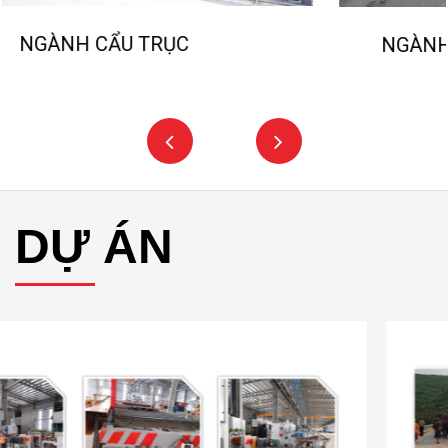
NGÀNH NGHIỀN ĐÁ, CÁT NHÂN TẠO
DỰ ÁN